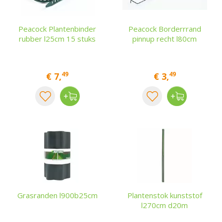
Peacock Plantenbinder
Peacock Borderrrand
rubber l25cm 15 stuks
pinnup recht l80cm
49
49
€
7
,
€
3
,
Grasranden l900b25cm
Plantenstok kunststof
l270cm d20m