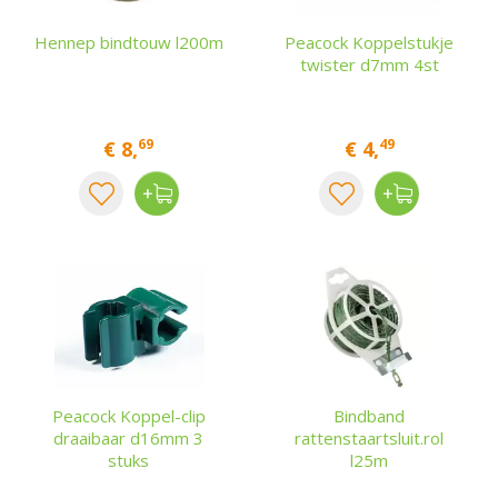
Hennep bindtouw l200m
Peacock Koppelstukje
twister d7mm 4st
69
49
€
8
,
€
4
,
Peacock Koppel-clip
Bindband
draaibaar d16mm 3
rattenstaartsluit.rol
stuks
l25m