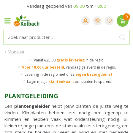
Vandaag geopend van
09:00
t/m
18:00
Moestuin
✓
Vanaf €25,00
gratis levering
in de regio!
✓
Voor 10.00 uur besteld
,
vandaag geleverd in de regio.
✓
Levering in de regio
met onze
eigen bezorgdienst
.
✓
Login met je
klantenkaart
om punten te sparen.
PLANTGELEIDING
Een
plantengeleider
helpt jouw planten de juiste weg te
vinden. Klimplanten hebben iets nodig om tegenop te
klimmen en hebben vaak wat ondersteuning nodig. Bij
kleinere/jonge planten is de stam vaak niet sterk genoeg om
zich sterk te houden in weer en wind en met bepaalde