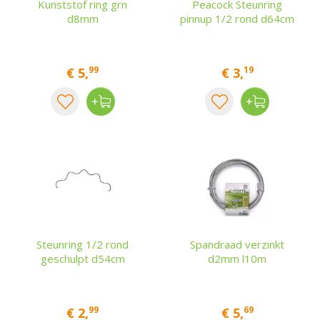
Kunststof ring grn
Peacock Steunring
d8mm
pinnup 1/2 rond d64cm
99
19
€
5
,
€
3
,
Steunring 1/2 rond
Spandraad verzinkt
geschulpt d54cm
d2mm l10m
99
69
€
2
,
€
5
,