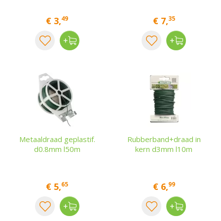
49
35
€
3
,
€
7
,
Metaaldraad geplastif.
Rubberband+draad in
d0.8mm l50m
kern d3mm l10m
65
99
€
5
,
€
6
,