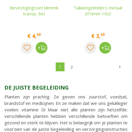
Bevestigingsset klimrek
Takkengeleiders metaal
transp. 6st
d10mm 10st
59
59
€
4
,
€
3
,
1
2
DE JUISTE BEGELEIDING
Planten zijn prachtig. Ze geven ons zuurstof, voedsel,
brandstof en medicijnen. En ze maken dat we ons gelukkiger
voelen: vitamine G! Maar niet alle planten zijn hetzelfde:
verschillende planten hebben verschillende behoeften om
gezond en sterk te blijven. Het is belangrijk om je planten te
voorzien van de juiste begeleiding en verzorgingsinstructies