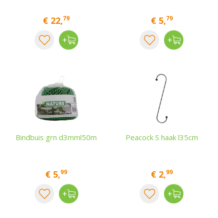
79
79
€
22
,
€
5
,
Bindbuis grn d3mml50m
Peacock S haak l35cm
99
99
€
5
,
€
2
,