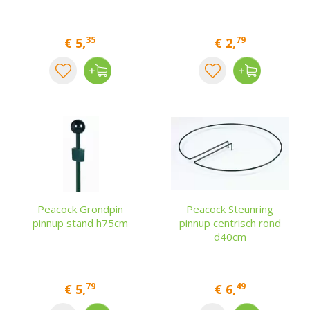
35
79
€
5
,
€
2
,
Peacock Grondpin
Peacock Steunring
pinnup stand h75cm
pinnup centrisch rond
d40cm
79
49
€
5
,
€
6
,