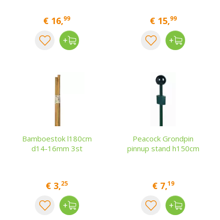
99
99
€
16
,
€
15
,
Bamboestok l180cm
Peacock Grondpin
d14-16mm 3st
pinnup stand h150cm
25
19
€
3
,
€
7
,