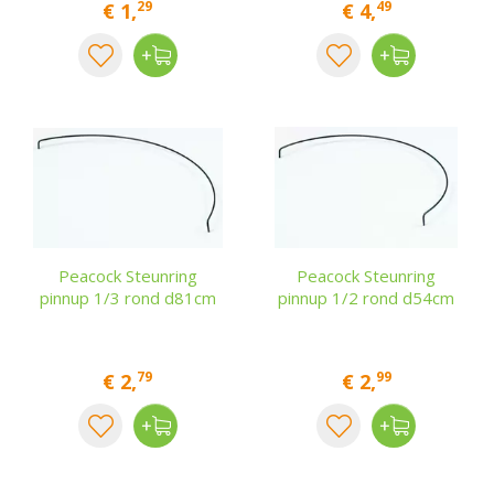
29
49
€
1
,
€
4
,
Peacock Steunring
Peacock Steunring
pinnup 1/3 rond d81cm
pinnup 1/2 rond d54cm
79
99
€
2
,
€
2
,