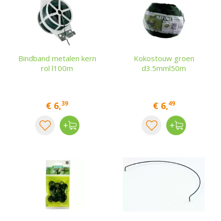
Bindband metalen kern
Kokostouw groen
rol l100m
d3.5mml50m
39
49
€
6
,
€
6
,