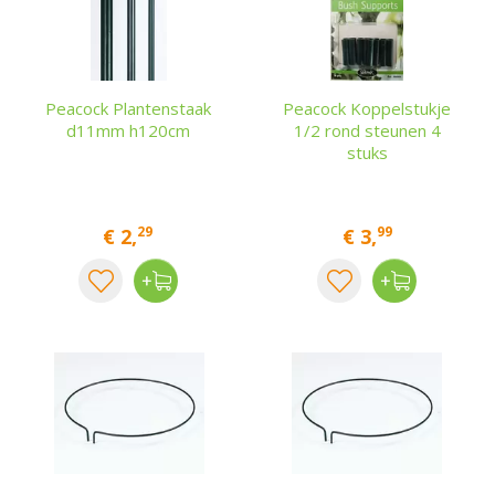
Peacock Plantenstaak
Peacock Koppelstukje
d11mm h120cm
1/2 rond steunen 4
stuks
29
99
€
2
,
€
3
,