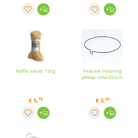
Raffia natuur 150g
Peacock Steunring
pinnup rond d32cm
79
29
€
5
,
€
3
,