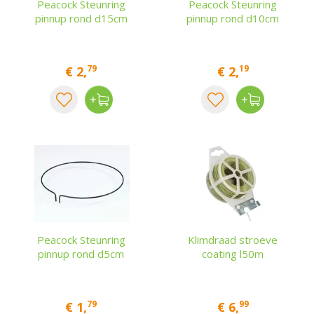
Peacock Steunring
Peacock Steunring
pinnup rond d15cm
pinnup rond d10cm
79
19
€
2
,
€
2
,
Peacock Steunring
Klimdraad stroeve
pinnup rond d5cm
coating l50m
79
99
€
1
,
€
6
,