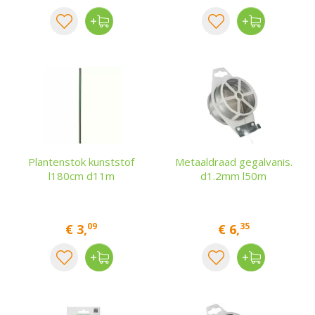
Plantenstok kunststof
Metaaldraad gegalvanis.
l180cm d11m
d1.2mm l50m
09
35
€
3
,
€
6
,