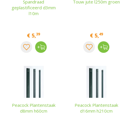
Spandraad
Touw jute l250m groen
geplastificeerd d3mm
l10m
39
49
€
5
,
€
5
,
Peacock Plantenstaak
Peacock Plantenstaak
d8mm h60cm
d16mm h210cm