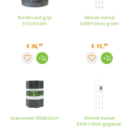
Borderrand grijs
Klimrek metaal
h15cml10m
b45h150cm groen
95
99
€
36
,
€
15
,
Grasranden l900b20cm
Klimrek metaal
b45h150cm gegalvan.