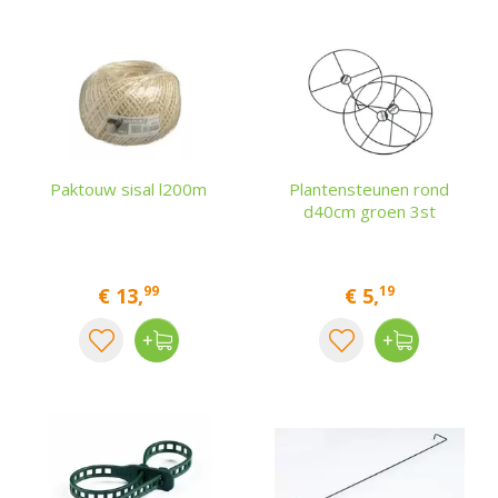
Paktouw sisal l200m
Plantensteunen rond
d40cm groen 3st
99
19
€
13
,
€
5
,