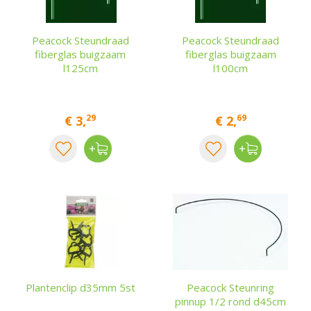
Peacock Steundraad
Peacock Steundraad
fiberglas buigzaam
fiberglas buigzaam
l125cm
l100cm
29
69
€
3
,
€
2
,
Plantenclip d35mm 5st
Peacock Steunring
pinnup 1/2 rond d45cm