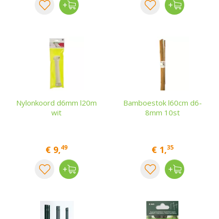
Nylonkoord d6mm l20m
Bamboestok l60cm d6-
wit
8mm 10st
49
35
€
9
,
€
1
,