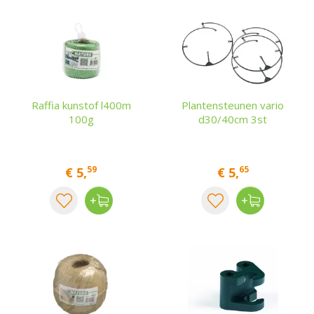
Raffia kunstof l400m
Plantensteunen vario
100g
d30/40cm 3st
59
65
€
5
,
€
5
,