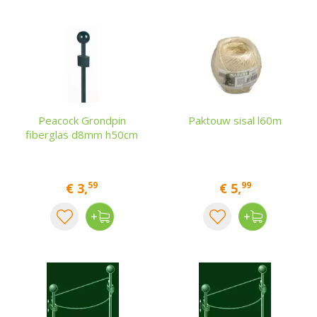
Peacock Grondpin
Paktouw sisal l60m
fiberglas d8mm h50cm
59
99
€
3
,
€
5
,