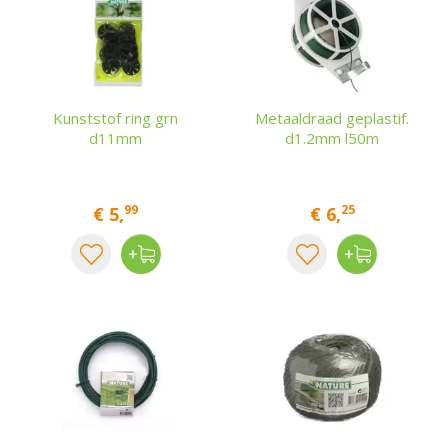
Kunststof ring grn
Metaaldraad geplastif.
d11mm
d1.2mm l50m
99
25
€
5
,
€
6
,