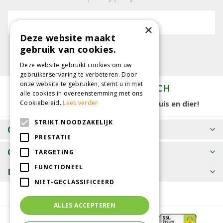
E-mailadres:
×
Deze website maakt
gebruik van cookies.
Deze website gebruikt cookies om uw
gebruikerservaring te verbeteren. Door
onze website te gebruiken, stemt u in met
TUINCENTRUM KOLBACH
alle cookies in overeenstemming met ons
Cookiebeleid.
Lees verder
15.000 m2 winkelplezier voor tuin, huis en dier!
STRIKT NOODZAKELIJK
OPENINGSTIJDEN
PRESTATIE
CONTACT
TARGETING
FUNCTIONEEL
MEER INFORMATIE
NIET-GECLASSIFICEERD
ALLES ACCEPTEREN