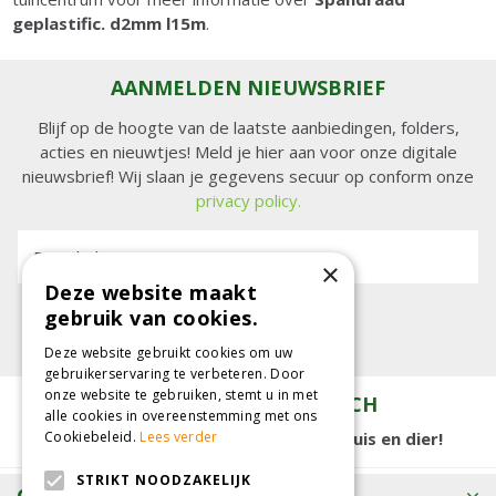
geplastific. d2mm l15m
.
AANMELDEN NIEUWSBRIEF
Blijf op de hoogte van de laatste aanbiedingen, folders,
acties en nieuwtjes! Meld je hier aan voor onze digitale
nieuwsbrief! Wij slaan je gegevens secuur op conform onze
privacy policy.
E-mailadres:
×
Deze website maakt
gebruik van cookies.
Deze website gebruikt cookies om uw
gebruikerservaring te verbeteren. Door
onze website te gebruiken, stemt u in met
TUINCENTRUM KOLBACH
alle cookies in overeenstemming met ons
15.000 m2 winkelplezier voor tuin, huis en dier!
Cookiebeleid.
Lees verder
STRIKT NOODZAKELIJK
OPENINGSTIJDEN