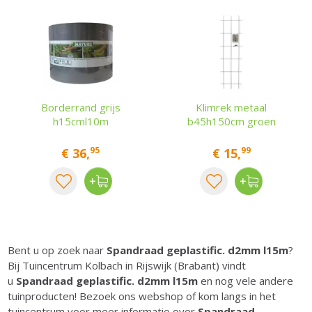
Borderrand grijs
Klimrek metaal
h15cml10m
b45h150cm groen
95
99
€
36
,
€
15
,
Bent u op zoek naar
Spandraad geplastific. d2mm l15m
?
Bij Tuincentrum Kolbach in Rijswijk (Brabant) vindt
u
Spandraad geplastific. d2mm l15m
en nog vele andere
tuinproducten! Bezoek ons webshop of kom langs in het
tuincentrum voor meer informatie over
Spandraad