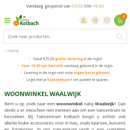
Vandaag geopend van
09:00
t/m
18:00
Home
✓
Vanaf €25,00
gratis levering
in de regio!
✓
Voor 10.00 uur besteld
,
vandaag geleverd in de regio.
✓
Levering in de regio
met onze
eigen bezorgdienst
.
✓
Login met je
klantenkaart
om punten te sparen.
WOONWINKEL WAALWIJK
Bent u op zoek naar een
woonwinkel
nabij
Waalwijk
? Dan
denkt u er misschien niet meteen aan om een tuincentrum te
bezoeken. Bij Tuincentrum Kolbach koopt u echter ook
allerlei leuke accessoires voor in huis, zoals kaarsen, kussens
en fotolijstjes. In ons tuincentrum vindt u een complete