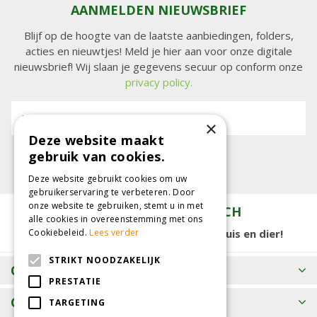
AANMELDEN NIEUWSBRIEF
Blijf op de hoogte van de laatste aanbiedingen, folders,
acties en nieuwtjes! Meld je hier aan voor onze digitale
nieuwsbrief! Wij slaan je gegevens secuur op conform onze
privacy policy.
E-mailadres:
×
Deze website maakt
gebruik van cookies.
Deze website gebruikt cookies om uw
gebruikerservaring te verbeteren. Door
onze website te gebruiken, stemt u in met
TUINCENTRUM KOLBACH
alle cookies in overeenstemming met ons
Cookiebeleid.
Lees verder
15.000 m2 winkelplezier voor tuin, huis en dier!
STRIKT NOODZAKELIJK
OPENINGSTIJDEN
PRESTATIE
CONTACT
TARGETING