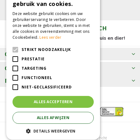
gebruik van cookies.
Deze website gebruikt cookies om uw
gebruikerservaring te verbeteren. Door
onze website te gebruiken, stemt u in met
TUINCENTRUM KOLBACH
alle cookies in overeenstemming met ons
15.000 m2 winkelplezier voor tuin, huis en dier!
Cookiebeleid.
Lees verder
STRIKT NOODZAKELIJK
OPENINGSTIJDEN
PRESTATIE
CONTACT
TARGETING
FUNCTIONEEL
MEER INFORMATIE
NIET-GECLASSIFICEERD
ALLES ACCEPTEREN
ALLES AFWIJZEN
© Tuincentrum Kolbach
DETAILS WEERGEVEN
Green Solutions
Tuincentrum Overzicht