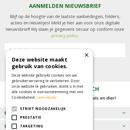
AANMELDEN NIEUWSBRIEF
Blijf op de hoogte van de laatste aanbiedingen, folders,
acties en nieuwtjes! Meld je hier aan voor onze digitale
nieuwsbrief! Wij slaan je gegevens secuur op conform onze
privacy policy.
E-mailadres:
×
Deze website maakt
gebruik van cookies.
Deze website gebruikt cookies om uw
gebruikerservaring te verbeteren. Door
onze website te gebruiken, stemt u in met
TUINCENTRUM KOLBACH
alle cookies in overeenstemming met ons
15.000 m2 winkelplezier voor tuin, huis en dier!
Cookiebeleid.
Lees verder
STRIKT NOODZAKELIJK
OPENINGSTIJDEN
PRESTATIE
CONTACT
TARGETING