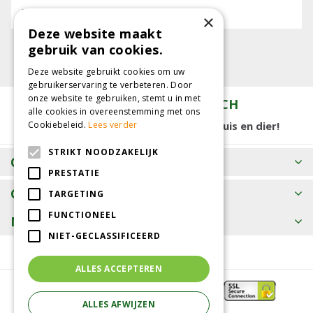
E-mailadres:
×
Deze website maakt
gebruik van cookies.
Deze website gebruikt cookies om uw
gebruikerservaring te verbeteren. Door
onze website te gebruiken, stemt u in met
TUINCENTRUM KOLBACH
alle cookies in overeenstemming met ons
Cookiebeleid.
Lees verder
15.000 m2 winkelplezier voor tuin, huis en dier!
STRIKT NOODZAKELIJK
OPENINGSTIJDEN
PRESTATIE
CONTACT
TARGETING
FUNCTIONEEL
MEER INFORMATIE
NIET-GECLASSIFICEERD
ALLES ACCEPTEREN
ALLES AFWIJZEN