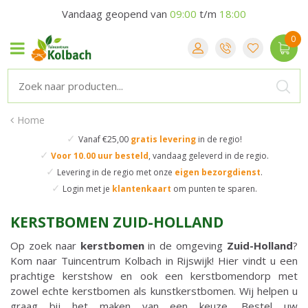
Vandaag geopend van
09:00
t/m
18:00
Home
✓
Vanaf €25,00
gratis levering
in de regio!
✓
Voor 10.00 uur besteld
,
vandaag geleverd in de regio.
✓
Levering in de regio
met onze
eigen bezorgdienst
.
✓
Login met je
klantenkaart
om punten te sparen.
KERSTBOMEN ZUID-HOLLAND
Op zoek naar
kerstbomen
in de omgeving
Zuid-Holland
?
Kom naar Tuincentrum Kolbach in Rijswijk! Hier vindt u een
prachtige kerstshow en ook een kerstbomendorp met
zowel echte kerstbomen als kunstkerstbomen. Wij helpen u
graag bij het maken van een keuze. Bestel uw