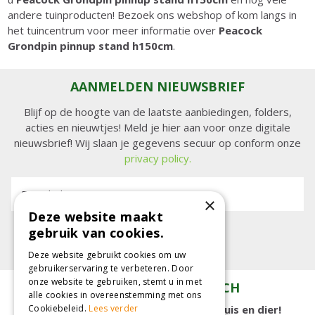
andere tuinproducten! Bezoek ons webshop of kom langs in
het tuincentrum voor meer informatie over
Peacock
Grondpin pinnup stand h150cm
.
AANMELDEN NIEUWSBRIEF
Blijf op de hoogte van de laatste aanbiedingen, folders,
acties en nieuwtjes! Meld je hier aan voor onze digitale
nieuwsbrief! Wij slaan je gegevens secuur op conform onze
privacy policy.
E-mailadres:
×
Deze website maakt
gebruik van cookies.
Deze website gebruikt cookies om uw
gebruikerservaring te verbeteren. Door
onze website te gebruiken, stemt u in met
TUINCENTRUM KOLBACH
alle cookies in overeenstemming met ons
15.000 m2 winkelplezier voor tuin, huis en dier!
Cookiebeleid.
Lees verder