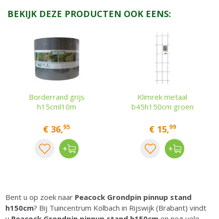
BEKIJK DEZE PRODUCTEN OOK EENS:
Borderrand grijs
Klimrek metaal
h15cml10m
b45h150cm groen
95
99
€
36
,
€
15
,
Bent u op zoek naar
Peacock Grondpin pinnup stand
h150cm
? Bij Tuincentrum Kolbach in Rijswijk (Brabant) vindt
u
Peacock Grondpin pinnup stand h150cm
en nog vele