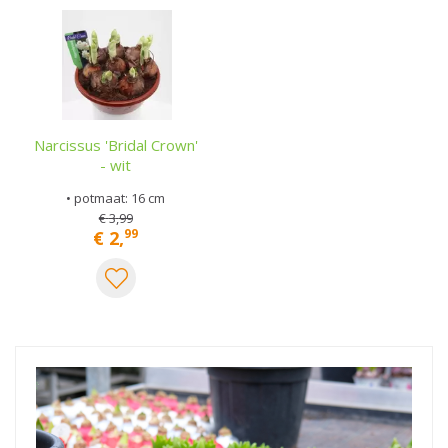
Narcissus 'Bridal Crown'
- wit
• potmaat: 16 cm
€
3
,
99
99
€
2
,