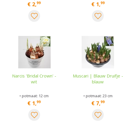
99
99
€
2
,
€
1
,
Narcis 'Bridal Crown' -
Muscari | Blauw Druifje -
wit
blauw
• potmaat: 12 cm
• potmaat: 23 cm
99
99
€
1
,
€
7
,