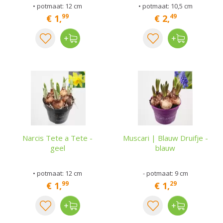
• potmaat: 12 cm
• potmaat: 10,5 cm
99
49
€
1
,
€
2
,
Narcis Tete a Tete -
Muscari | Blauw Druifje -
geel
blauw
• potmaat: 12 cm
- potmaat: 9 cm
99
29
€
1
,
€
1
,