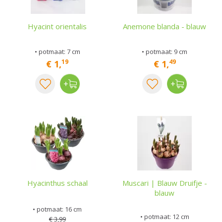
Hyacint orientalis
Anemone blanda - blauw
• potmaat: 7 cm
• potmaat: 9 cm
19
49
€
1
,
€
1
,
Hyacinthus schaal
Muscari | Blauw Druifje -
blauw
• potmaat: 16 cm
• potmaat: 12 cm
€
3
,
99