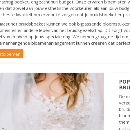
rachtig boeket, ongeacht hun budget. Onze ervaren bloemisten
en dat zowel aan jouw esthetische voorkeuren als aan jouw bud
e beste kwaliteit om ervoor te zorgen dat je bruidsboeket er prac
aast het bruidsboeket kunnen we ook bijpassende bloemstukke
smeisjes en andere leden van het bruidsgezelschap. Dit zorgt vo
l van eenheid op jouw speciale dag. We nemen graag de tijd om
amenhangende bloemenarrangement kunnen creëren dat perfect aan
stbloemen
POP
BRU
De mo
verzo
bruid
bloem
thema
orchi