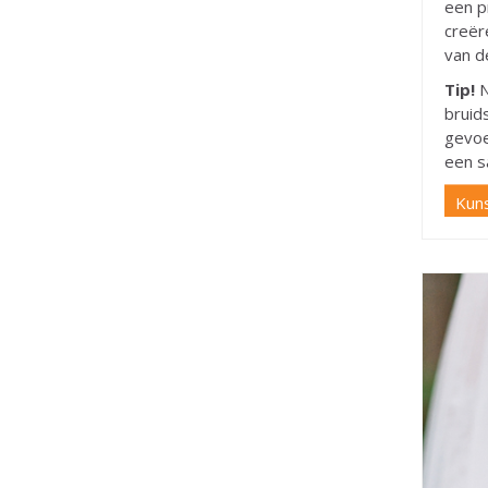
een p
creër
van d
Tip!
N
bruid
gevoe
een s
Kun