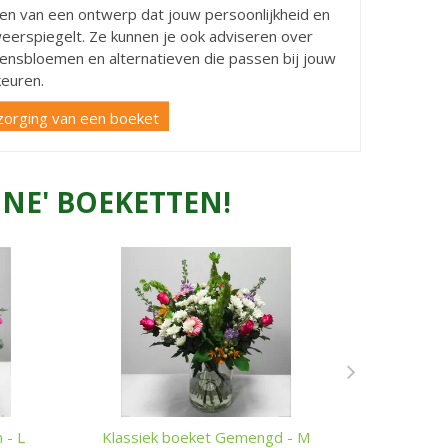
en van een ontwerp dat jouw persoonlijkheid en
 weerspiegelt. Ze kunnen je ook adviseren over
ensbloemen en alternatieven die passen bij jouw
euren.
zorging van een boeket
NE' BOEKETTEN!
 - L
Klassiek boeket Gemengd - M
Veldboeke