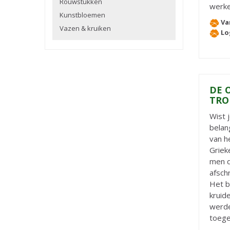
Rouwstukken
werke
Kunstbloemen
Va
Vazen & kruiken
Lo
DE 
TRO
Wist 
belan
van h
Griek
men d
afsch
Het b
kruid
werde
toege