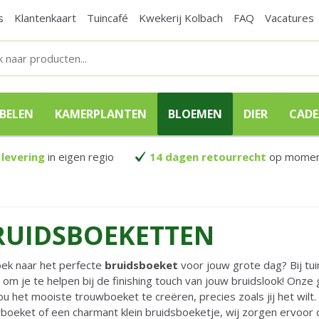
s
Klantenkaart
Tuincafé
Kwekerij Kolbach
FAQ
Vacatures
BELEN
KAMERPLANTEN
BLOEMEN
DIER
CAD
 levering
in eigen regio
14 dagen retourrecht
op moment
RUIDSBOEKETTEN
ek naar het perfecte
bruidsboeket
voor jouw grote dag? Bij tui
 om je te helpen bij de finishing touch van jouw bruidslook! Onz
ou het mooiste trouwboeket te creëren, precies zoals jij het wilt.
boeket of een charmant klein bruidsboeketje, wij zorgen ervoor da