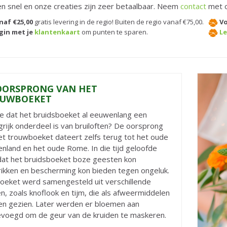
n snel en onze creaties zijn zeer betaalbaar. Neem
contact
met o
naf €25,00
gratis levering in de regio! Buiten de regio vanaf €75,00.
Vo
gin met je
klantenkaart
om punten te sparen.
Le
OORSPRONG VAN HET
UWBOEKET
je dat het bruidsboeket al eeuwenlang een
grijk onderdeel is van bruiloften? De oorsprong
et trouwboeket dateert zelfs terug tot het oude
enland en het oude Rome. In die tijd geloofde
at het bruidsboeket boze geesten kon
rikken en bescherming kon bieden tegen ongeluk.
oeket werd samengesteld uit verschillende
en, zoals knoflook en tijm, die als afweermiddelen
n gezien. Later werden er bloemen aan
voegd om de geur van de kruiden te maskeren.