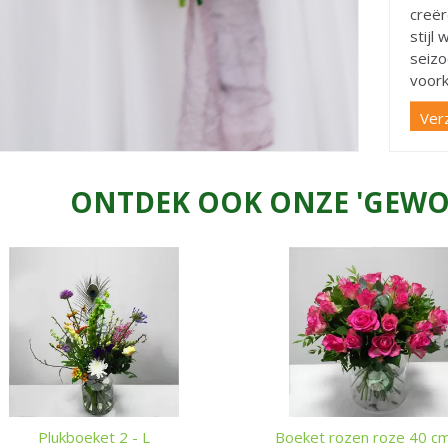
creër
stijl
seizo
voork
Ver
ONTDEK OOK ONZE 'GEWO
Plukboeket 2 - L
Boeket rozen roze 40 cm