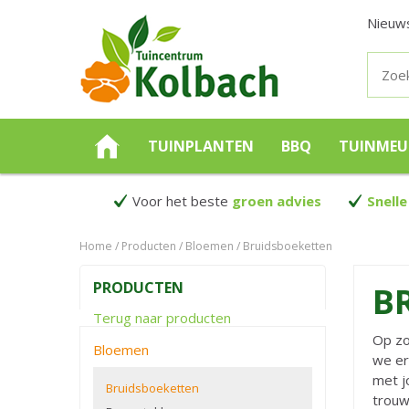
Nieuw
TUINPLANTEN
BBQ
TUINMEU
Voor het beste
groen advies
Snelle
Home
Producten
Bloemen
Bruidsboeketten
PRODUCTEN
B
Terug naar producten
Op zo
Bloemen
we er
met j
Bruidsboeketten
trouw