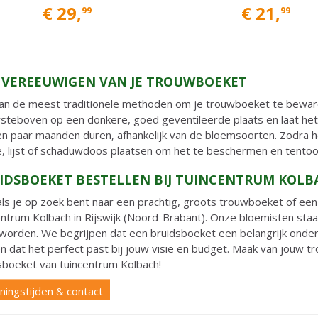
€
29
,
€
21
,
99
99
 VEREEUWIGEN VAN JE TROUWBOEKET
an de meest traditionele methoden om je trouwboeket te beware
steboven op een donkere, goed geventileerde plaats en laat het 
en paar maanden duren, afhankelijk van de bloemsoorten. Zodra het
ne, lijst of schaduwdoos plaatsen om het te beschermen en tentoon
IDSBOEKET BESTELLEN BIJ TUINCENTRUM KOLBAC
als je op zoek bent naar een prachtig, groots trouwboeket of een 
entrum Kolbach in Rijswijk (Noord-Brabant). Onze bloemisten sta
 worden. We begrijpen dat een bruidsboeket een belangrijk onderd
n dat het perfect past bij jouw visie en budget. Maak van jouw 
sboeket van tuincentrum Kolbach!
ingstijden & contact