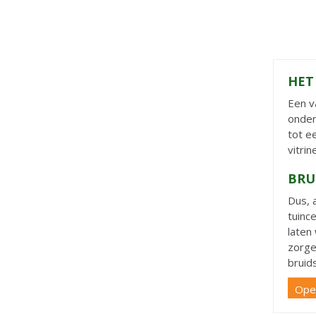
HET
Een v
onder
tot e
vitri
BRU
Dus, 
tuinc
laten
zorge
bruid
Open