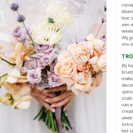
roman
bloem
hoe z
een 
weeld
Wij g
ons e
TRO
Bij t
bruid
maken
deco
speci
zoals
van e
creat
uniek
extra
het c