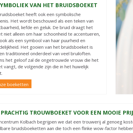
SYMBOLIEK VAN HET BRUIDSBOEKET
ruidsboeket heeft ook een symbolische
enis. Het wordt beschouwd als een teken van
tbaarheid, liefde en geluk. De bruid draagt het
t niet alleen om haar schoonheid te accentueren,
ook als een symbool van haar puurheid en
elijkheid. Het gooien van het bruidsboeket is
en traditioneel onderdeel van veel bruiloften.
ns het geloof zal de ongetrouwde vrouw die het
t vangt, de volgende zijn die in het huwelijk
t.
nze boeketten
 PRACHTIG TROUWBOEKET VOOR EEN MOOIE PRIJ
uincentrum Kolbach begrijpen we dat een trouwerij al genoeg ko
lbare bruidsboeketten aan die toch een flinke wow-factor hebben