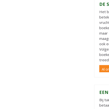
DE 
Het b
betek
vruch
boeke
maar 
maagd
ook e
Volge
boeke
treed
Al o
EEN
Bij t
betaa