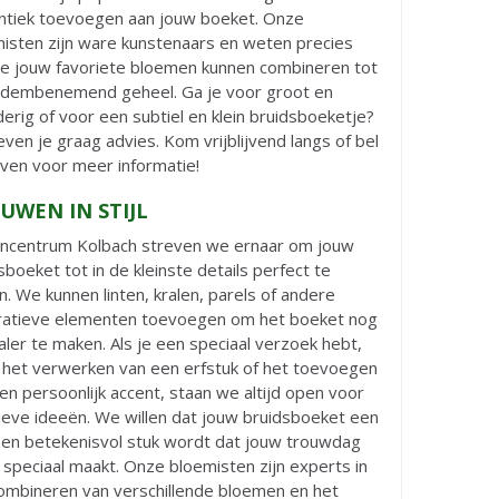
tiek toevoegen aan jouw boeket. Onze
isten zijn ware kunstenaars en weten precies
e jouw favoriete bloemen kunnen combineren tot
adembenemend geheel. Ga je voor groot en
erig of voor een subtiel en klein bruidsboeketje?
even je graag advies. Kom vrijblijvend langs of bel
ven voor meer informatie!
UWEN IN STIJL
uincentrum Kolbach streven we ernaar om jouw
sboeket tot in de kleinste details perfect te
. We kunnen linten, kralen, parels of andere
ratieve elementen toevoegen om het boeket nog
aler te maken. Als je een speciaal verzoek hebt,
 het verwerken van een erfstuk of het toevoegen
en persoonlijk accent, staan we altijd open voor
ieve ideeën. We willen dat jouw bruidsboeket een
 en betekenisvol stuk wordt dat jouw trouwdag
 speciaal maakt. Onze bloemisten zijn experts in
ombineren van verschillende bloemen en het