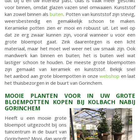
dat bij u en uw interieur past. Glas is vaak meer geschikt
voor binnen, omdat glazen vazen snel omwaaien. Kunststof
kan zowel binnen als
buiten
. Potten van kunststof zijn stevig,
weersbestendig en gemakkelijk schoon te maken.
Keramieke potten zien er mooi en robuust uit. Let wel op
dat ze erg zwaar kunnen zijn, vooral wanneer u voor een
grote bloempot gaat. Zink daarentegen is een licht
materiaal, maar het moet wel weer net uw smaak zijn. Ook
mandwerk kan binnen en buiten; het is buiten wel wat
lastiger schoon te houden. De meeste grote bloempotten
zijn gemaakt van keramiek en kunststof. Bekijk snel
het aanbod aan grote bloempotten in onze
webshop
en laat
het thuisbezorgen in de buurt van Gorinchem.
MOOIE PLANTEN VOOR IN UW GROTE
BLOEMPOTTEN KOPEN BIJ KOLBACH NABIJ
GORINCHEM
Heeft u een mooie grote
bloempot uitgezocht bij ons
tuincentrum in de buurt van
Gorinchem? Mooi, dan wordt