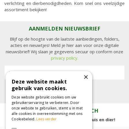
verlichting en dierbenodigdheden. Kom snel ons veelzijdige
assortiment bekijken!
AANMELDEN NIEUWSBRIEF
Blijf op de hoogte van de laatste aanbiedingen, folders,
acties en nieuwtjes! Meld je hier aan voor onze digitale
nieuwsbrief! Wij slaan je gegevens secuur op conform onze
privacy policy.
E-mailadres:
×
Deze website maakt
gebruik van cookies.
Deze website gebruikt cookies om uw
gebruikerservaring te verbeteren. Door
onze website te gebruiken, stemt u in met
TUINCENTRUM KOLBACH
alle cookies in overeenstemming met ons
Cookiebeleid.
Lees verder
15.000 m2 winkelplezier voor tuin, huis en dier!