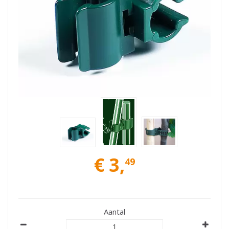
€
3
,
49
Aantal