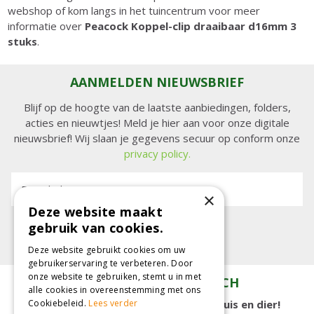
webshop of kom langs in het tuincentrum voor meer
informatie over
Peacock Koppel-clip draaibaar d16mm 3
stuks
.
AANMELDEN NIEUWSBRIEF
Blijf op de hoogte van de laatste aanbiedingen, folders,
acties en nieuwtjes! Meld je hier aan voor onze digitale
nieuwsbrief! Wij slaan je gegevens secuur op conform onze
privacy policy.
E-mailadres:
×
Deze website maakt
gebruik van cookies.
Deze website gebruikt cookies om uw
gebruikerservaring te verbeteren. Door
onze website te gebruiken, stemt u in met
TUINCENTRUM KOLBACH
alle cookies in overeenstemming met ons
15.000 m2 winkelplezier voor tuin, huis en dier!
Cookiebeleid.
Lees verder