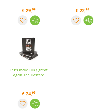
99
99
€
29
,
€
22
,
Let’s make BBQ great
again The Bastard
95
€
24
,