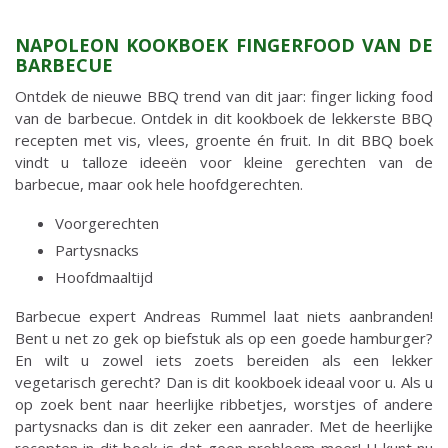
NAPOLEON KOOKBOEK FINGERFOOD VAN DE
BARBECUE
Ontdek de nieuwe BBQ trend van dit jaar: finger licking food
van de barbecue. Ontdek in dit kookboek de lekkerste BBQ
recepten met vis, vlees, groente én fruit. In dit BBQ boek
vindt u talloze ideeën voor kleine gerechten van de
barbecue, maar ook hele hoofdgerechten.
Voorgerechten
Partysnacks
Hoofdmaaltijd
Barbecue expert Andreas Rummel laat niets aanbranden!
Bent u net zo gek op biefstuk als op een goede hamburger?
En wilt u zowel iets zoets bereiden als een lekker
vegetarisch gerecht? Dan is dit kookboek ideaal voor u. Als u
op zoek bent naar heerlijke ribbetjes, worstjes of andere
partysnacks dan is dit zeker een aanrader. Met de heerlijke
recepten in dit boek is dat geen probleem meer! U kunt nu