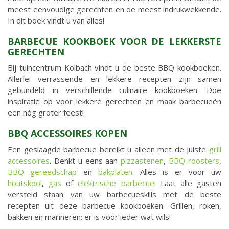
meest eenvoudige gerechten en de meest indrukwekkende.
In dit boek vindt u van alles!
BARBECUE KOOKBOEK VOOR DE LEKKERSTE
GERECHTEN
Bij tuincentrum Kolbach vindt u de beste BBQ kookboeken.
Allerlei verrassende en lekkere recepten zijn samen
gebundeld in verschillende culinaire kookboeken. Doe
inspiratie op voor lekkere gerechten en maak barbecueën
een nóg groter feest!
BBQ ACCESSOIRES KOPEN
Een geslaagde barbecue bereikt u alleen met de juiste
grill
accessoires
. Denkt u eens aan
pizzastenen
,
BBQ roosters
,
BBQ gereedschap
en
bakplaten
. Alles is er voor uw
houtskool
,
gas
of
elektrische barbecue!
Laat alle gasten
versteld staan van uw barbecueskills met de beste
recepten uit deze barbecue kookboeken. Grillen, roken,
bakken en marineren: er is voor ieder wat wils!