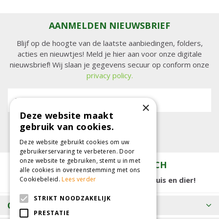
AANMELDEN NIEUWSBRIEF
Blijf op de hoogte van de laatste aanbiedingen, folders,
acties en nieuwtjes! Meld je hier aan voor onze digitale
nieuwsbrief! Wij slaan je gegevens secuur op conform onze
privacy policy.
E-mailadres:
×
Deze website maakt
gebruik van cookies.
Deze website gebruikt cookies om uw
gebruikerservaring te verbeteren. Door
onze website te gebruiken, stemt u in met
TUINCENTRUM KOLBACH
alle cookies in overeenstemming met ons
Cookiebeleid.
Lees verder
15.000 m2 winkelplezier voor tuin, huis en dier!
STRIKT NOODZAKELIJK
OPENINGSTIJDEN
PRESTATIE