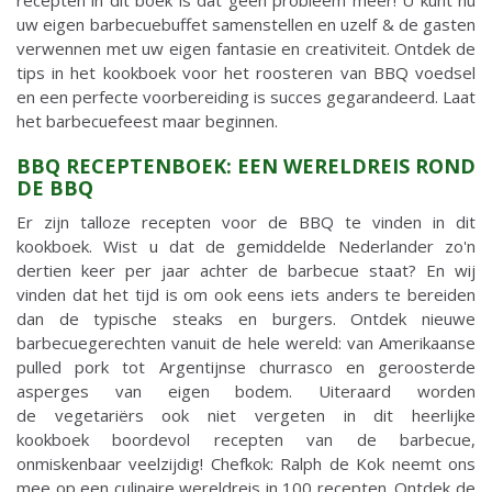
uw eigen barbecuebuffet samenstellen en uzelf & de gasten
verwennen met uw eigen fantasie en creativiteit. Ontdek de
tips in het kookboek voor het roosteren van BBQ voedsel
en een perfecte voorbereiding is succes gegarandeerd. Laat
het barbecuefeest maar beginnen.
BBQ RECEPTENBOEK: EEN WERELDREIS ROND
DE BBQ
Er zijn talloze recepten voor de BBQ te vinden in dit
kookboek. Wist u dat de gemiddelde Nederlander zo'n
dertien keer per jaar achter de barbecue staat? En wij
vinden dat het tijd is om ook eens iets anders te bereiden
dan de typische steaks en burgers. Ontdek nieuwe
barbecuegerechten vanuit de hele wereld: van Amerikaanse
pulled pork tot Argentijnse churrasco en geroosterde
asperges van eigen bodem. Uiteraard worden
de vegetariërs ook niet vergeten in dit heerlijke
kookboek boordevol recepten van de barbecue,
onmiskenbaar veelzijdig! Chefkok: Ralph de Kok neemt ons
mee op een culinaire wereldreis in 100 recepten. Ontdek de