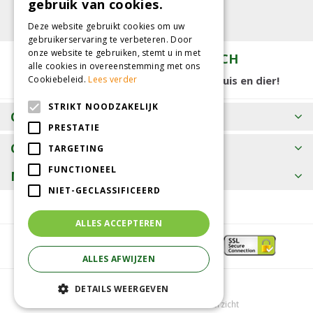
gebruik van cookies.
Deze website gebruikt cookies om uw
gebruikerservaring te verbeteren. Door
onze website te gebruiken, stemt u in met
TUINCENTRUM KOLBACH
alle cookies in overeenstemming met ons
15.000 m2 winkelplezier voor tuin, huis en dier!
Cookiebeleid.
Lees verder
STRIKT NOODZAKELIJK
OPENINGSTIJDEN
PRESTATIE
CONTACT
TARGETING
FUNCTIONEEL
MEER INFORMATIE
NIET-GECLASSIFICEERD
ALLES ACCEPTEREN
ALLES AFWIJZEN
© Tuincentrum Kolbach
DETAILS WEERGEVEN
Green Solutions
Tuincentrum Overzicht