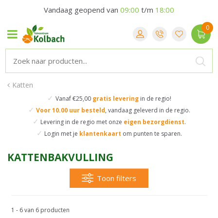
Vandaag geopend van
09:00
t/m
18:00
Katten
✓
Vanaf €25,00
gratis levering
in de regio!
✓
Voor 10.00 uur besteld
,
vandaag geleverd in de regio.
✓
Levering in de regio
met onze
eigen bezorgdienst
.
✓
Login met je
klantenkaart
om punten te sparen.
KATTENBAKVULLING
Toon filters
1 - 6 van 6 producten