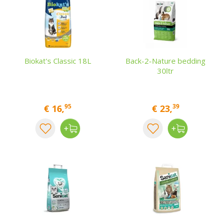
Biokat's Classic 18L
Back-2-Nature bedding
30ltr
95
39
€
16
,
€
23
,