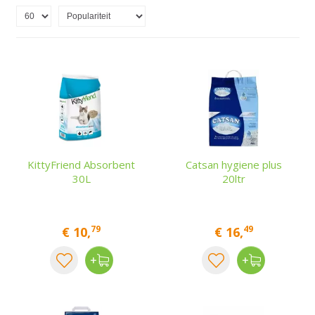
KittyFriend Absorbent
Catsan hygiene plus
30L
20ltr
79
49
€
10
,
€
16
,