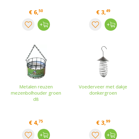
50
49
€
6
,
€
3
,
Metalen reuzen
Voederveer met dakje
mezenbolhouder groen
donkergroen
d8
75
99
€
4
,
€
3
,