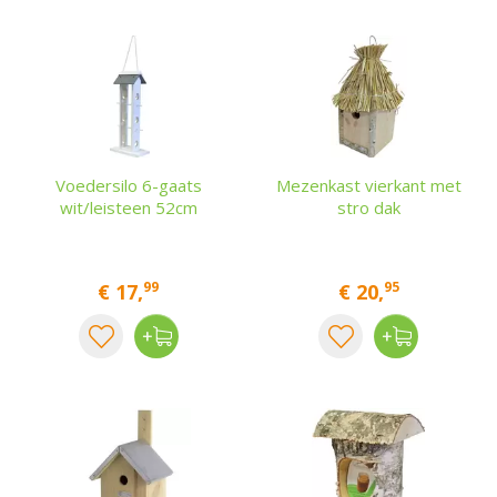
Voedersilo 6-gaats
Mezenkast vierkant met
wit/leisteen 52cm
stro dak
99
95
€
17
,
€
20
,