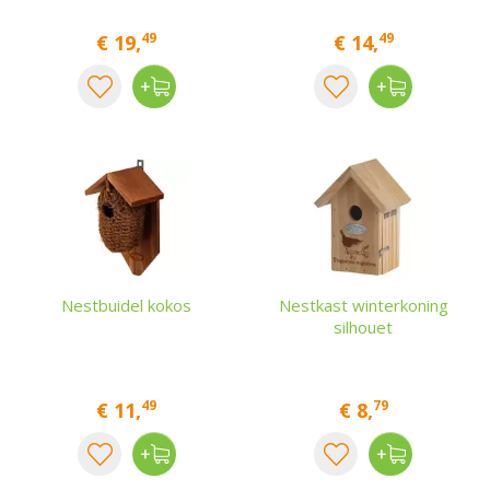
49
49
€
19
,
€
14
,
Nestbuidel kokos
Nestkast winterkoning
silhouet
49
79
€
11
,
€
8
,