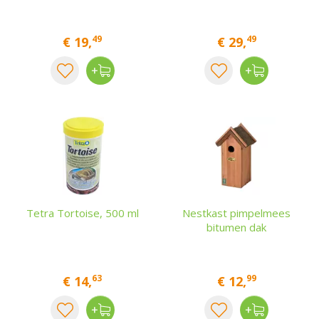
49
49
€
19
,
€
29
,
Tetra Tortoise, 500 ml
Nestkast pimpelmees
bitumen dak
63
99
€
14
,
€
12
,