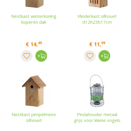
Nestkast winterkoning
Vlinderkast silhouet
koperen dak
d12h23b17cm
49
99
€
14
,
€
11
,
Nestkast pimpelmees
Pindahouder metaal
silhouet
grijs voor kleine vogels