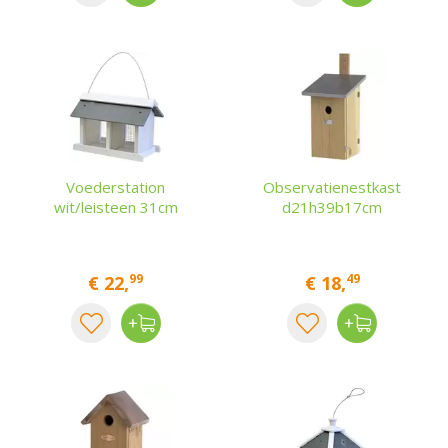
Voederstation
Observatienestkast
wit/leisteen 31cm
d21h39b17cm
99
49
€
22
,
€
18
,