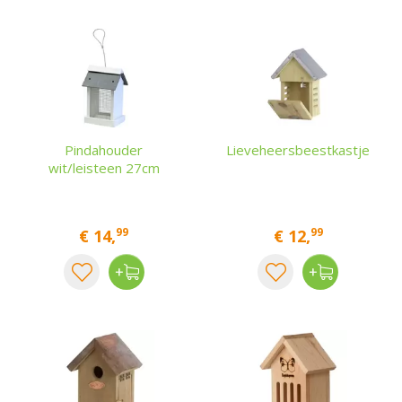
Pindahouder
Lieveheersbeestkastje
wit/leisteen 27cm
99
99
€
14
,
€
12
,