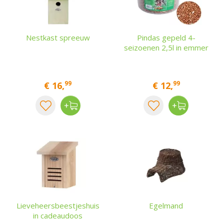
Nestkast spreeuw
Pindas gepeld 4-
seizoenen 2,5l in emmer
99
99
€
16
,
€
12
,
Lieveheersbeestjeshuis
Egelmand
in cadeaudoos