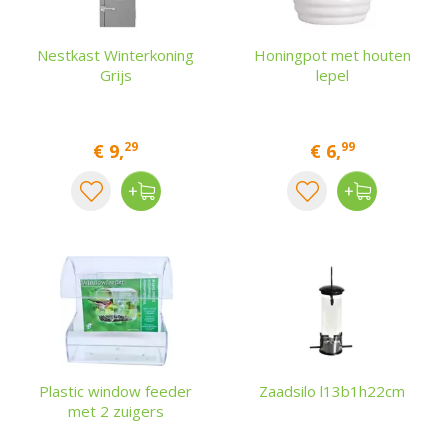
Nestkast Winterkoning
Honingpot met houten
Grijs
lepel
29
99
€
9
,
€
6
,
Plastic window feeder
Zaadsilo l13b1h22cm
met 2 zuigers