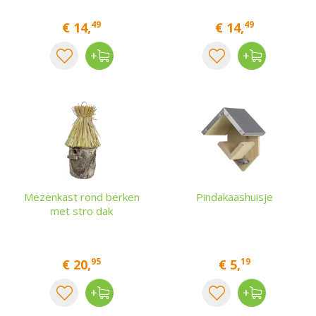
49
49
€
14
,
€
14
,
Mezenkast rond berken
Pindakaashuisje
met stro dak
95
19
€
20
,
€
5
,