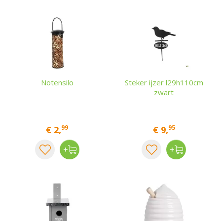
Notensilo
Steker ijzer l29h110cm
zwart
99
95
€
2
,
€
9
,