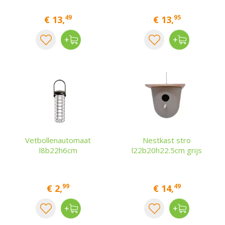
49
95
€
13
,
€
13
,
Vetbollenautomaat
Nestkast stro
l8b22h6cm
l22b20h22.5cm grijs
99
49
€
2
,
€
14
,