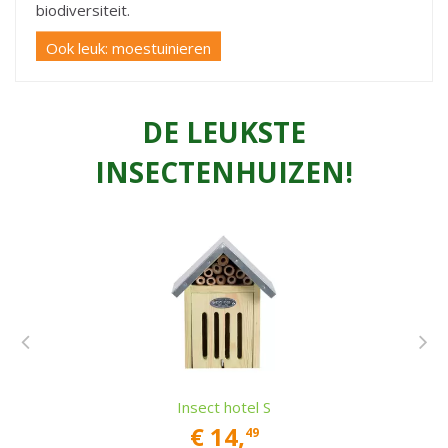
biodiversiteit.
Ook leuk: moestuinieren
DE LEUKSTE
INSECTENHUIZEN!
Insect hotel S
€
14
,
49