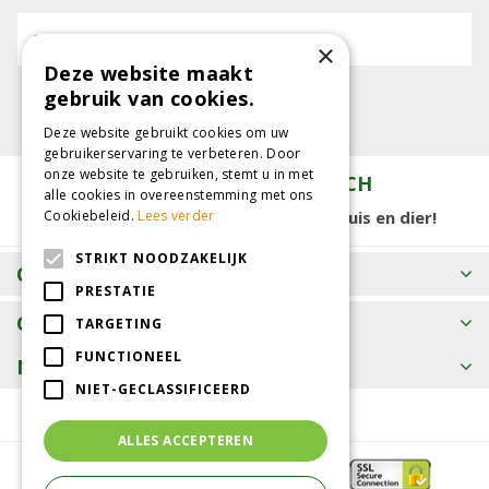
E-mailadres:
×
Deze website maakt
gebruik van cookies.
Deze website gebruikt cookies om uw
gebruikerservaring te verbeteren. Door
onze website te gebruiken, stemt u in met
TUINCENTRUM KOLBACH
alle cookies in overeenstemming met ons
Cookiebeleid.
Lees verder
15.000 m2 winkelplezier voor tuin, huis en dier!
STRIKT NOODZAKELIJK
OPENINGSTIJDEN
PRESTATIE
CONTACT
TARGETING
FUNCTIONEEL
MEER INFORMATIE
NIET-GECLASSIFICEERD
ALLES ACCEPTEREN