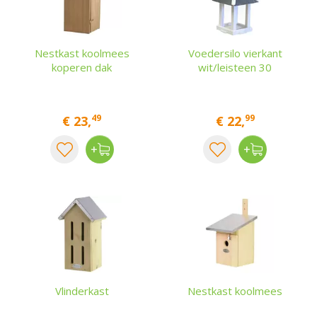
Nestkast koolmees
Voedersilo vierkant
koperen dak
wit/leisteen 30
49
99
€
23
,
€
22
,
Vlinderkast
Nestkast koolmees