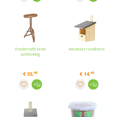
Voedertafel bruin
Nestkast roodborst
achthoekig
99
49
€
55
,
€
14
,