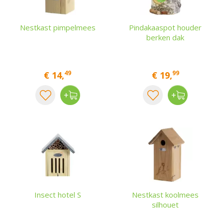
Nestkast pimpelmees
Pindakaaspot houder
berken dak
49
99
€
14
,
€
19
,
Insect hotel S
Nestkast koolmees
silhouet