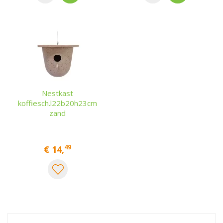
Nestkast
koffiesch.l22b20h23cm
zand
49
€
14
,