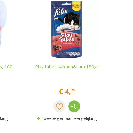
ps, 100
Play tubes kalkoen&ham 180gr
€
4
,
79
king
Toevoegen aan vergelijking