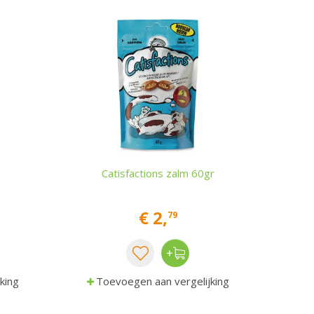
Catisfactions zalm 60gr
€
2
,
79
king
Toevoegen aan vergelijking