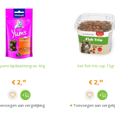
 yums kip&kattengras 40g
Kat fish trio cup 75gr
€
2
,
€
2
,
49
89
evoegen aan vergelijking
Toevoegen aan vergelij