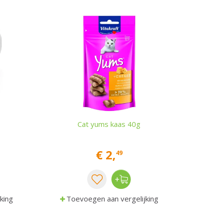
Cat yums kaas 40g
€
2
,
49
king
Toevoegen aan vergelijking