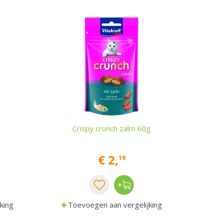
Crispy crunch zalm 60g
€
2
,
19
king
Toevoegen aan vergelijking