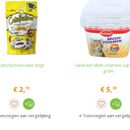
Catisfactions kaas 60gr
Sanal kat Multi-vitamine cu
gram
€
2
,
€
5
,
79
39
evoegen aan vergelijking
Toevoegen aan vergelij