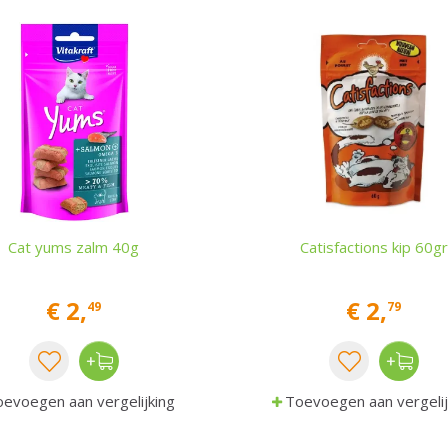
Cat yums zalm 40g
Catisfactions kip 60gr
€
2
,
€
2
,
49
79
evoegen aan vergelijking
Toevoegen aan vergelij