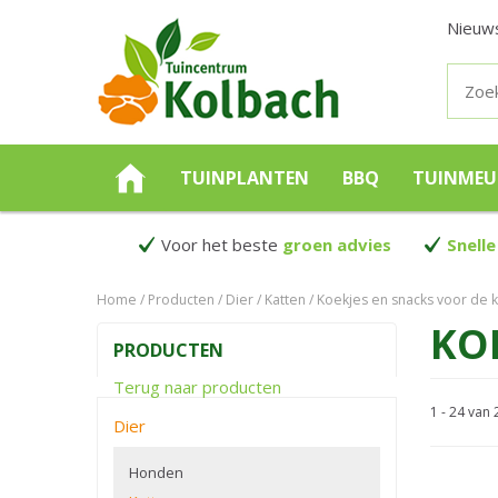
Nieuw
TUINPLANTEN
BBQ
TUINMEU
Voor het beste
groen advies
Snelle
Home
Producten
Dier
Katten
Koekjes en snacks voor de k
KO
PRODUCTEN
Terug naar producten
1 - 24 van
Dier
Honden