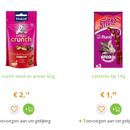
y crunch eend en aronia. 60g
Catsticks kip 18g
€
2
,
€
1
,
19
89
evoegen aan vergelijking
Toevoegen aan vergelij