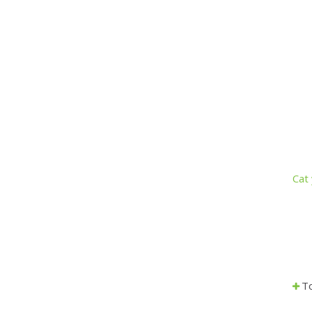
Cat
To