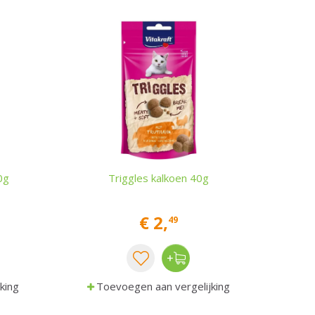
0g
Triggles kalkoen 40g
€
2
,
49
king
Toevoegen aan vergelijking