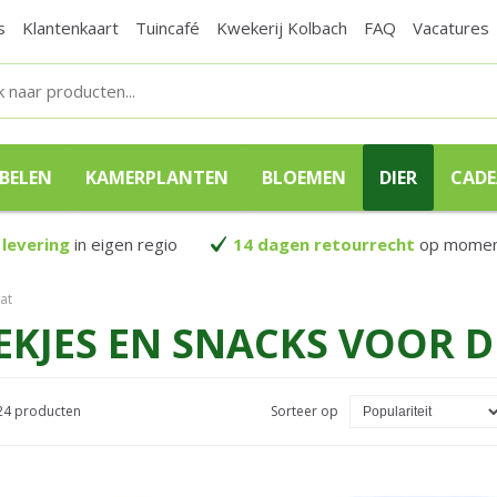
s
Klantenkaart
Tuincafé
Kwekerij Kolbach
FAQ
Vacatures
BELEN
KAMERPLANTEN
BLOEMEN
DIER
CAD
 levering
in eigen regio
14 dagen retourrecht
op moment
at
EKJES EN SNACKS VOOR D
 24 producten
Sorteer op