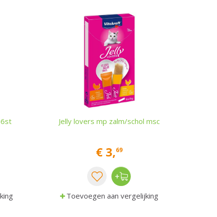
 6st
Jelly lovers mp zalm/schol msc
€
3
,
69
king
Toevoegen aan vergelijking