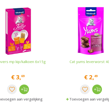
 lovers mp kip/kalkoen 6x15g
Cat yums leverworst 4
€
3
,
€
2
,
69
49
evoegen aan vergelijking
Toevoegen aan vergelij