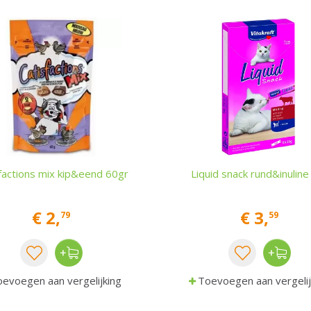
factions mix kip&eend 60gr
Liquid snack rund&inuline
€
2
,
€
3
,
79
59
evoegen aan vergelijking
Toevoegen aan vergelij