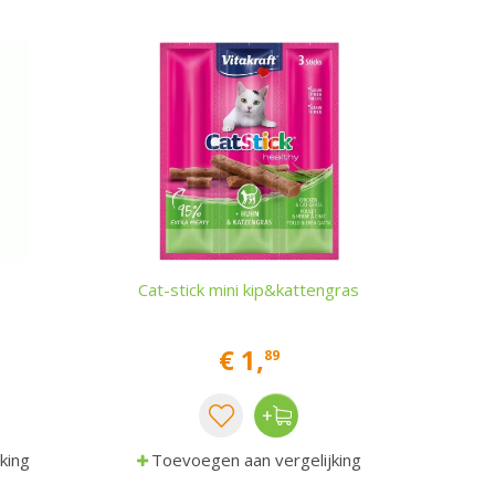
Cat-stick mini kip&kattengras
€
1
,
89
king
Toevoegen aan vergelijking