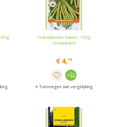
 100g
Stokslabonen Rakker, 100g
Oranjeband
€
4
,
79
king
Toevoegen aan vergelijking