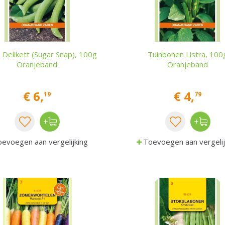
 Delikett (Sugar Snap), 100g
Tuinbonen Listra, 100
Oranjeband
Oranjeband
€
6
,
€
4
,
19
79
evoegen aan vergelijking
Toevoegen aan vergelij