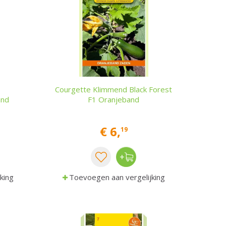
Courgette Klimmend Black Forest
and
F1 Oranjeband
€
6
,
19
king
Toevoegen aan vergelijking