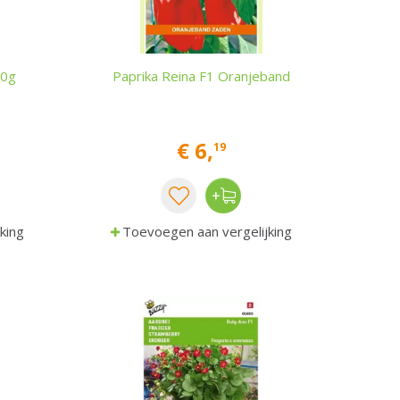
00g
Paprika Reina F1 Oranjeband
€
6
,
19
king
Toevoegen aan vergelijking