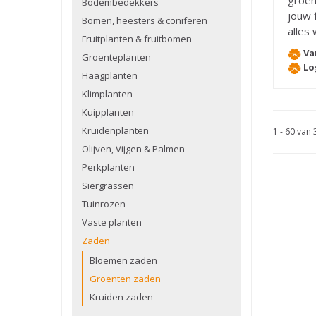
groen
Bodembedekkers
jouw 
Bomen, heesters & coniferen
alles
Fruitplanten & fruitbomen
Va
Groenteplanten
Lo
Haagplanten
Klimplanten
Kuipplanten
Kruidenplanten
1 - 60 van
Olijven, Vijgen & Palmen
Perkplanten
Siergrassen
Tuinrozen
Vaste planten
Zaden
Bloemen zaden
Groenten zaden
Kruiden zaden