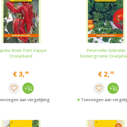
prika Rode Punt Kapiya
Peterselie Gekrulde
Oranjeband
Donkergroene Oranjeb
€
3
,
€
2
,
49
39
evoegen aan vergelijking
Toevoegen aan vergelij