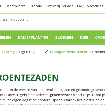
s
Klantenkaart
Tuincafé
Kwekerij Kolbach
FAQ
Vacatures
BELEN
KAMERPLANTEN
BLOEMEN
DIER
CAD
 levering
in eigen regio
14 dagen retourrecht
op moment
ROENTEZADEN
binnen in de wereld van smaakvolle oogsten en gezonde groenten 
nt). Onze uitgebreide collectie
groentezaden
nodigt je uit om j
eid van eigen oogst de hoofdrol speelt. Ontdek het plezier en d