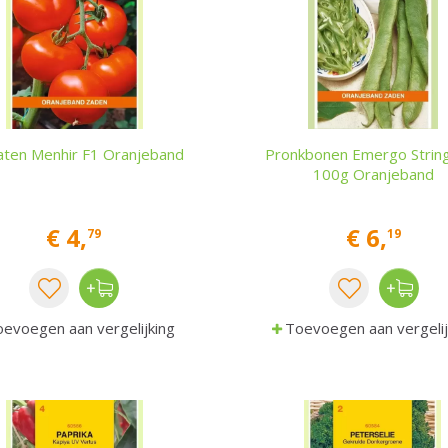
ten Menhir F1 Oranjeband
Pronkbonen Emergo String
100g Oranjeband
€
4
,
€
6
,
79
19
evoegen aan vergelijking
Toevoegen aan vergelij