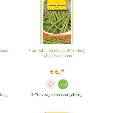
eband
Stamslabonen Maja (v/h Modus),
100g Oranjeband
€
6
,
19
king
Toevoegen aan vergelijking