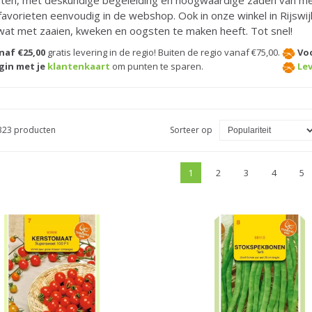
ten, met deskundige begeleiding en hoogwaardige zaden van me
favorieten eenvoudig in de webshop. Ook in onze winkel in Rijswij
 wat met zaaien, kweken en oogsten te maken heeft. Tot snel!
naf €25,00
gratis levering in de regio! Buiten de regio vanaf €75,00.
Voo
gin met je
klantenkaart
om punten te sparen.
Lev
 323 producten
Sorteer op
1
2
3
4
5