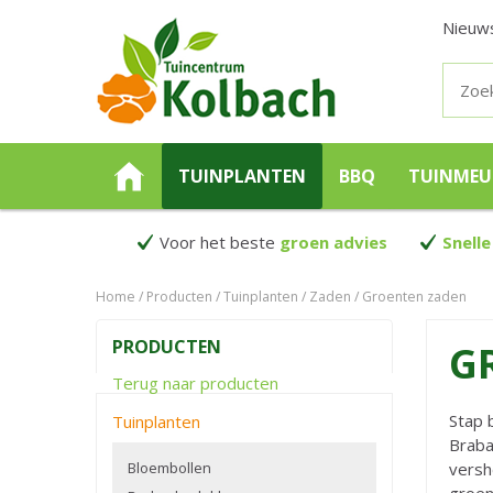
Nieuw
TUINPLANTEN
BBQ
TUINMEU
Voor het beste
groen advies
Snelle
Home
Producten
Tuinplanten
Zaden
Groenten zaden
PRODUCTEN
G
Terug naar producten
Stap 
Tuinplanten
Braba
Bloembollen
versh