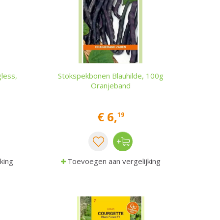
less,
Stokspekbonen Blauhilde, 100g
Oranjeband
€
6
,
19
king
Toevoegen aan vergelijking