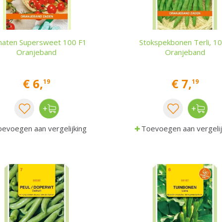
aten Supersweet 100 F1
Stokspekbonen Terli, 1
Oranjeband
Oranjeband
€
6
,
€
7
,
19
19
evoegen aan vergelijking
Toevoegen aan vergelij