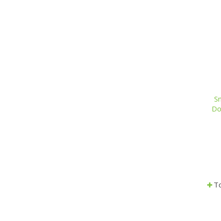
S
Do
To