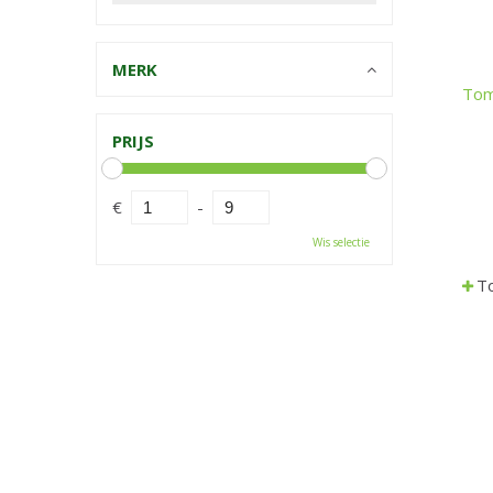
MERK
Tom
PRIJS
€
-
Wis selectie
To