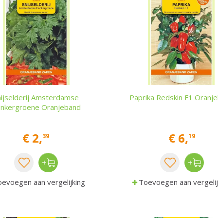
nijselderij Amsterdamse
Paprika Redskin F1 Oranj
nkergroene Oranjeband
€
2
,
€
6
,
39
19
evoegen aan vergelijking
Toevoegen aan vergelij