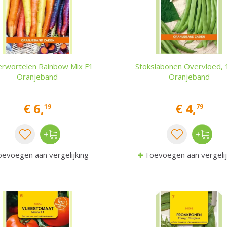
rwortelen Rainbow Mix F1
Stokslabonen Overvloed,
Oranjeband
Oranjeband
€
6
,
€
4
,
19
79
evoegen aan vergelijking
Toevoegen aan vergelij