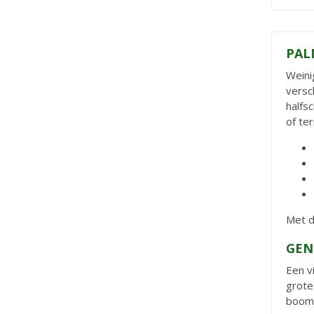
PAL
Weini
versc
halfs
of te
Met d
GEN
Een v
grote
boom 