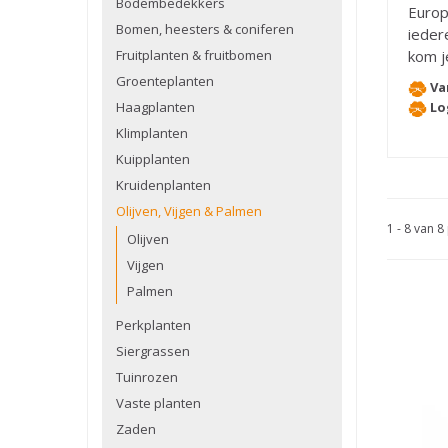
Bodembedekkers
Europ
Bomen, heesters & coniferen
ieder
Fruitplanten & fruitbomen
kom je
Groenteplanten
Va
Haagplanten
Lo
Klimplanten
Kuipplanten
Kruidenplanten
Olijven, Vijgen & Palmen
1 - 8 van 
Olijven
Vijgen
Palmen
Perkplanten
Siergrassen
Tuinrozen
Vaste planten
Zaden