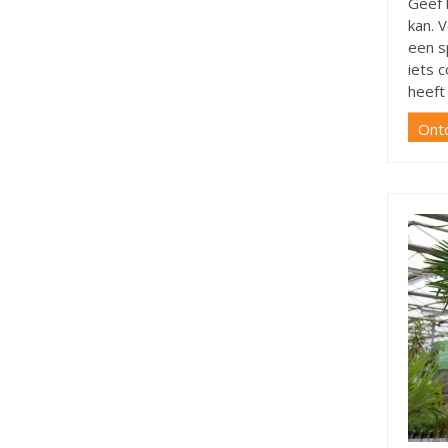
Geef 
kan. 
een s
iets 
heeft
Ont