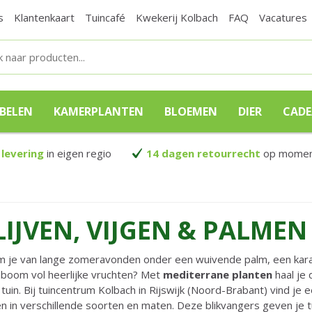
s
Klantenkaart
Tuincafé
Kwekerij Kolbach
FAQ
Vacatures
BELEN
KAMERPLANTEN
BLOEMEN
DIER
CAD
 levering
in eigen regio
14 dagen retourrecht
op moment
LIJVEN, VIJGEN & PALMEN
 je van lange zomeravonden onder een wuivende palm, een karakt
nboom vol heerlijke vruchten? Met
mediterrane planten
haal je
 tuin. Bij tuincentrum Kolbach in Rijswijk (Noord-Brabant) vind j
n in verschillende soorten en maten. Deze blikvangers geven je t