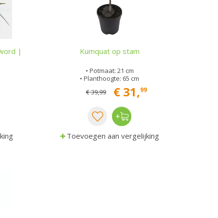
word |
Kumquat op stam
• Potmaat: 21 cm
• Planthoogte: 65 cm
€
31
,
99
€
39
,
99
king
Toevoegen aan vergelijking