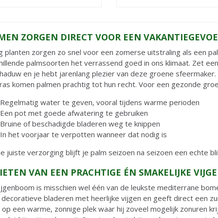
MEN ZORGEN DIRECT VOOR EEN VAKANTIEGEVOE
g planten zorgen zo snel voor een zomerse uitstraling als een pal
hillende palmsoorten het verrassend goed in ons klimaat. Zet een 
chaduw en je hebt jarenlang plezier van deze groene sfeermaker.
rras komen palmen prachtig tot hun recht. Voor een gezonde groei 
Regelmatig water te geven, vooral tijdens warme perioden
Een pot met goede afwatering te gebruiken
Bruine of beschadigde bladeren weg te knippen
In het voorjaar te verpotten wanneer dat nodig is
e juiste verzorging blijft je palm seizoen na seizoen een echte bl
IETEN VAN EEN PRACHTIGE ÉN SMAKELIJKE VIJ
ijgenboom is misschien wel één van de leukste mediterrane bome
 decoratieve bladeren met heerlijke vijgen en geeft direct een zuid
op een warme, zonnige plek waar hij zoveel mogelijk zonuren kri