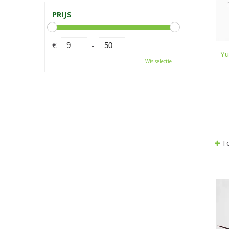
PRIJS
€
-
Yu
Wis selectie
To