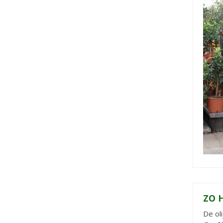
ZO 
De ol