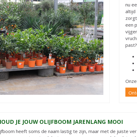
nu ee
altij
zorgt
een p
vijge
vruch
past?
Onze
Ontd
HOUD JE JOUW OLIJFBOOM JARENLANG MOOI
ijfboom heeft soms de naam lastig te zijn, maar met de juiste verz