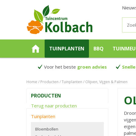
Nieuw
TUINPLANTEN
BBQ
TUINMEU
Voor het beste
groen advies
Snelle
Home
Producten
Tuinplanten
Olijven, Vijgen & Palmen
PRODUCTEN
O
Terug naar producten
Droom
Tuinplanten
vijge
eigen
Bloembollen
palme