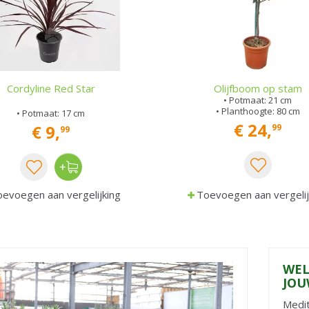
Cordyline Red Star
Olijfboom op stam
• Potmaat: 21 cm
• Planthoogte: 80 cm
• Potmaat: 17 cm
€
24
,
€
9
,
99
99
evoegen aan vergelijking
Toevoegen aan vergelij
WEL
JOU
Medit