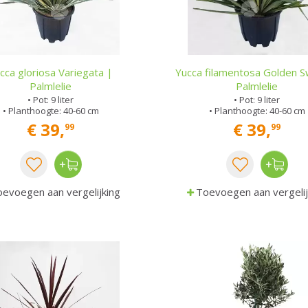
cca gloriosa Variegata |
Yucca filamentosa Golden S
Palmlelie
Palmlelie
• Pot: 9 liter
• Pot: 9 liter
• Planthoogte: 40-60 cm
• Planthoogte: 40-60 cm
€
39
,
€
39
,
99
99
evoegen aan vergelijking
Toevoegen aan vergelij