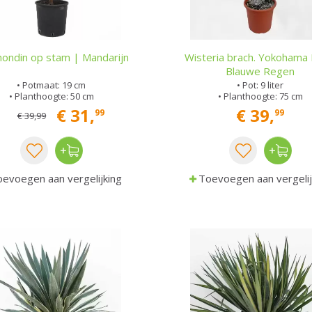
ondin op stam | Mandarijn
Wisteria brach. Yokohama F
Blauwe Regen
• Potmaat: 19 cm
• Pot: 9 liter
• Planthoogte: 50 cm
• Planthoogte: 75 cm
€
31
,
€
39
,
99
99
€
39
,
99
evoegen aan vergelijking
Toevoegen aan vergelij