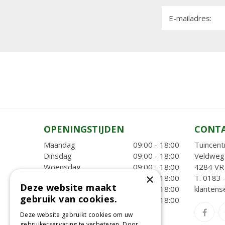
E-mailadres:
OPENINGSTIJDEN
CONT
Maandag
09:00 - 18:00
Tuincent
Dinsdag
09:00 - 18:00
Veldweg
Woensdag
09:00 - 18:00
4284 VR 
×
Donderdag
09:00 - 18:00
T.
0183 
Deze website maakt
Vrijdag
09:00 - 18:00
klantens
gebruik van cookies.
Zaterdag
09:00 - 18:00
Deze website gebruikt cookies om uw
Toon alle openingstijden
gebruikerservaring te verbeteren. Door