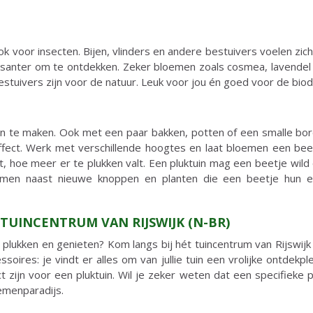
 ook voor insecten. Bijen, vlinders en andere bestuivers voelen z
essanter om te ontdekken. Zeker bloemen zoals cosmea, lavendel 
tuivers zijn voor de natuur. Leuk voor jou én goed voor de biodi
n te maken. Ook met een paar bakken, potten of een smalle bord
 effect. Werk met verschillende hoogtes en laat bloemen een be
dt, hoe meer er te plukken valt. Een pluktuin mag een beetje wild
oemen naast nieuwe knoppen en planten die een beetje hun e
 TUINCENTRUM VAN RIJSWIJK (N-BR)
 plukken en genieten? Kom langs bij hét tuincentrum van Rijswijk 
essoires: je vindt er alles om van jullie tuin een vrolijke ontde
ct zijn voor een pluktuin. Wil je zeker weten dat een specifieke 
oemenparadijs.