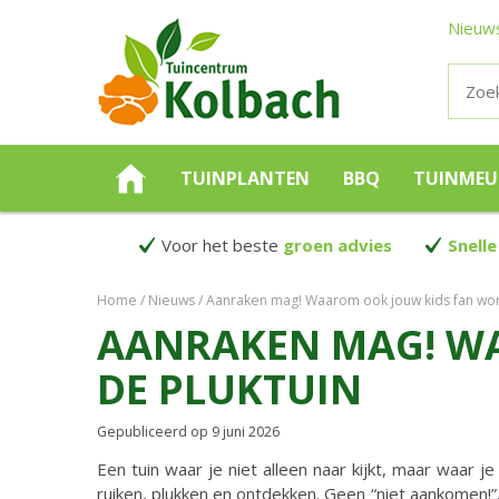
Nieuw
TUINPLANTEN
BBQ
TUINMEU
Voor het beste
groen advies
Snelle
Home
Nieuws
Aanraken mag! Waarom ook jouw kids fan wor
AANRAKEN MAG! W
DE PLUKTUIN
Gepubliceerd op
9 juni 2026
Een tuin waar je niet alleen naar kijkt, maar waar
ruiken, plukken en ontdekken. Geen “niet aankomen!”,