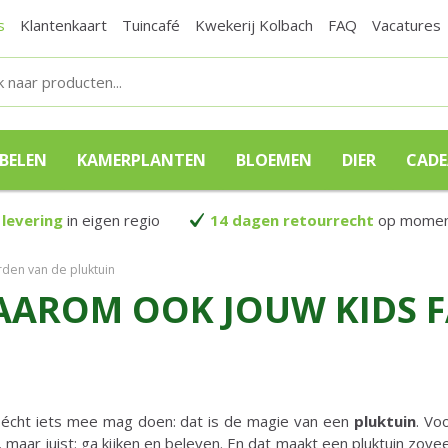
s
Klantenkaart
Tuincafé
Kwekerij Kolbach
FAQ
Vacatures
BELEN
KAMERPLANTEN
BLOEMEN
DIER
CAD
 levering
in eigen regio
14 dagen retourrecht
op moment
den van de pluktuin
AAROM OOK JOUW KIDS 
 je écht iets mee mag doen: dat is de magie van een
pluktuin
. Vo
 maar juist: ga kijken en beleven. En dat maakt een pluktuin zov