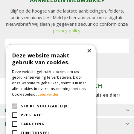
AANMELDEN NIEUWSBRIEF
Blijf op de hoogte van de laatste aanbiedingen, folders,
acties en nieuwtjes! Meld je hier aan voor onze digitale
nieuwsbrief! Wij slaan je gegevens secuur op conform onze
privacy policy.
E-mailadres:
×
Deze website maakt
gebruik van cookies.
Deze website gebruikt cookies om uw
gebruikerservaring te verbeteren. Door
onze website te gebruiken, stemt u in met
TUINCENTRUM KOLBACH
alle cookies in overeenstemming met ons
15.000 m2 winkelplezier voor tuin, huis en dier!
Cookiebeleid.
Lees verder
STRIKT NOODZAKELIJK
OPENINGSTIJDEN
PRESTATIE
CONTACT
TARGETING
FUNCTIONEEL