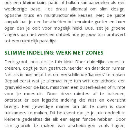
ook een
kleine tuin
, patio of balkon kan aanvoelen als een
weelderige oase. Het draait allemaal om slim design,
optische trucs en multifunctionele keuzes. Met de juiste
aanpak laat je een bescheiden buitenruimte groter en luxer
ogen dan je ooit voor mogelijk hield. Dus, zet je groene
vingers aan het werk en ontdek hoe je jouw tuin omtovert
tot een ruimtelijk paradijs!
SLIMME INDELING: WERK MET ZONES
Denk groot, ook al is je tuin klein! Door duidelijke zones te
creëren, oogt je tuin gestructureerder en daardoor ruimer.
Net als in huis helpt het om verschillende 'kamers' te maken.
Bepaal eerst wat je allemaal in je tuin wilt: een zithoek, een
grasveld voor de kids, misschien een buitenkeuken of ruimte
voor je moestuin. Door deze ruimtes af te bakenen,
ontstaat er een logische indeling die rust en overzicht
brengt. Een geweldige manier om dit te doen is door
tuinkamers te maken. Dit betekent dat je je tuin opdeelt in
kleinere gedeeltes die elk een eigen functie hebben. Door
slim gebruik te maken van afscheidingen zoals hagen,