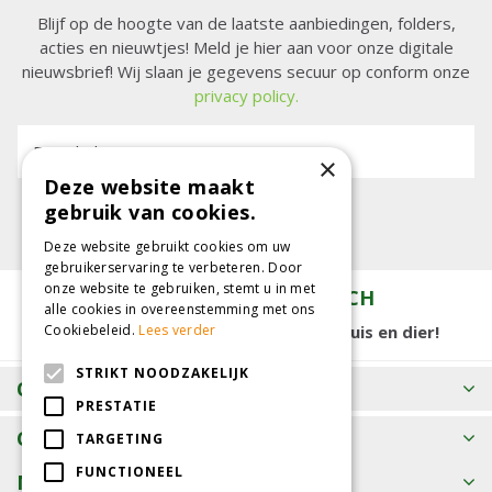
Blijf op de hoogte van de laatste aanbiedingen, folders,
acties en nieuwtjes! Meld je hier aan voor onze digitale
nieuwsbrief! Wij slaan je gegevens secuur op conform onze
privacy policy.
E-mailadres:
×
Deze website maakt
gebruik van cookies.
Deze website gebruikt cookies om uw
gebruikerservaring te verbeteren. Door
onze website te gebruiken, stemt u in met
TUINCENTRUM KOLBACH
alle cookies in overeenstemming met ons
15.000 m2 winkelplezier voor tuin, huis en dier!
Cookiebeleid.
Lees verder
STRIKT NOODZAKELIJK
OPENINGSTIJDEN
PRESTATIE
CONTACT
TARGETING
FUNCTIONEEL
MEER INFORMATIE