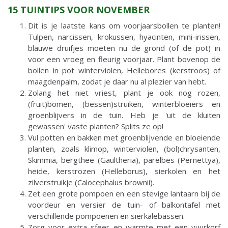
15 TUINTIPS VOOR NOVEMBER
Dit is je laatste kans om voorjaarsbollen te planten!
Tulpen, narcissen, krokussen, hyacinten, mini-irissen,
blauwe druifjes moeten nu de grond (of de pot) in
voor een vroeg en fleurig voorjaar. Plant bovenop de
bollen in pot winterviolen, Hellebores (kerstroos) of
maagdenpalm, zodat je daar nu al plezier van hebt.
Zolang het niet vriest, plant je ook nog rozen,
(fruit)bomen, (bessen)struiken, winterbloeiers en
groenblijvers in de tuin. Heb je 'uit de kluiten
gewassen' vaste planten? Splits ze op!
Vul potten en bakken met groenblijvende en bloeiende
planten, zoals klimop, winterviolen, (bol)chrysanten,
Skimmia, bergthee (Gaultheria), parelbes (Pernettya),
heide, kerstrozen (Helleborus), sierkolen en het
zilverstruikje (Calocephalus brownii).
Zet een grote pompoen en een stevige lantaarn bij de
voordeur en versier de tuin- of balkontafel met
verschillende pompoenen en sierkalebassen.
Zorg voor extra sfeer en warmte met een vuurkorf