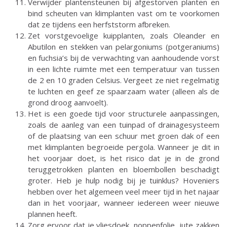
Verwijder plantensteunen bij afgestorven planten en
bind scheuten van klimplanten vast om te voorkomen
dat ze tijdens een herfststorm afbreken.
Zet vorstgevoelige kuipplanten, zoals Oleander en
Abutilon en stekken van pelargoniums (potgeraniums)
en fuchsia’s bij de verwachting van aanhoudende vorst
in een lichte ruimte met een temperatuur van tussen
de 2 en 10 graden Celsius. Vergeet ze niet regelmatig
te luchten en geef ze spaarzaam water (alleen als de
grond droog aanvoelt).
Het is een goede tijd voor structurele aanpassingen,
zoals de aanleg van een tuinpad of drainagesysteem
of de plaatsing van een schuur met groen dak of een
met klimplanten begroeide pergola. Wanneer je dit in
het voorjaar doet, is het risico dat je in de grond
teruggetrokken planten en bloembollen beschadigt
groter. Heb je hulp nodig bij je tuinklus? Hoveniers
hebben over het algemeen veel meer tijd in het najaar
dan in het voorjaar, wanneer iedereen weer nieuwe
plannen heeft.
Zorg ervoor dat je vliesdoek, noppenfolie, jute zakken