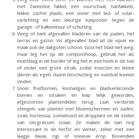
met Zweedse fakkel, een vuurschaal, tuinfakkels,
lekker zachte plaids, een snoer met led- of solar-
verlichting en een kleurige tuinposter tegen de
garage- of balkonmuur of schutting.
Veeg of hark afgevallen bladeren van de paden, het
terras en gazon. Vis afgevallen blad uit de vijver en
maak ook de dakgoten schoon. Gooi het blad niet weg,
maar leg het op de composthoop, gebruik het als
mulchlaag in de border of leg het in een hoek in de tuin
of onder een grote struik, zodat insecten en kleine
dieren als egels daarin beschutting en voedsel kunnen
vinden.
Snoei fruitbomen, knotwilgen en bladverliezende
bomen en struiken en knip lelijk geworden,
afgestorven plantendelen terug. Laat verdorde
stengels van planten met bloemschermen en zaden,
zoals hortensia, zonnehoed en dropplant en de stelen
van siergrassen staan. Ze maken de tuin nog
interessant in de herfst en winter, zeker met een
laagje dauw, rijp of sneeuw erop. Bovendien