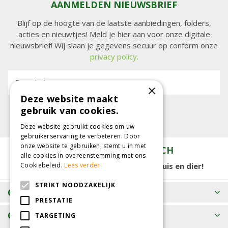
AANMELDEN NIEUWSBRIEF
Blijf op de hoogte van de laatste aanbiedingen, folders,
acties en nieuwtjes! Meld je hier aan voor onze digitale
nieuwsbrief! Wij slaan je gegevens secuur op conform onze
privacy policy.
E-mailadres:
×
Deze website maakt
gebruik van cookies.
Deze website gebruikt cookies om uw
gebruikerservaring te verbeteren. Door
onze website te gebruiken, stemt u in met
TUINCENTRUM KOLBACH
alle cookies in overeenstemming met ons
15.000 m2 winkelplezier voor tuin, huis en dier!
Cookiebeleid.
Lees verder
STRIKT NOODZAKELIJK
OPENINGSTIJDEN
PRESTATIE
CONTACT
TARGETING