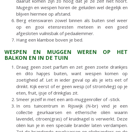
daaruit komen zijn zo hoog dat je ze zelf niet hoort.
Mugegn en wespen horen de geluiden wel degelijk en
blijven hiermee op afstand.
Berg etenswaren zowel binnen als buiten snel weer
op en gooi etensresten meteen in een goed
afgesloten vuilnisbak of pedaalemmer.
Hang een klamboe boven je bed.
WESPEN EN MUGGEN WEREN OP HET
BALKON EN IN DE TUIN
Draag geen zoet parfum en zet geen zoete drankjes
en dito hapjes buiten, want wespen komen op
zoetigheid af. Let in ieder geval op als je iets eet of
drinkt. Kijk eerst of er geen wesp (of strontvlieg) op je
eten, fruit, ijsje of drinkglas zit.
Smeer jezelf in met een anti-muggenroller of -stick.
In ons tuincentrum in Rijswijk (N-br) vind je een
collectie geurkaarsen en etherische oliën waarin
lavendel, citroen(gras) of kruidnagel is verwerkt. Deze
oliën kun je in een speciale brander laten verdampen.
Zet de brandende geurkaarsen en oliebranders op de