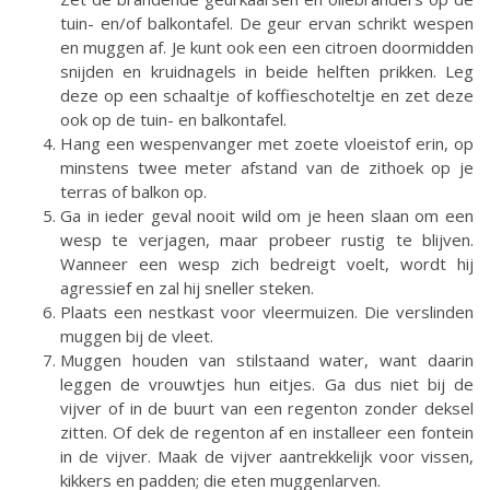
tuin- en/of balkontafel. De geur ervan schrikt wespen
en muggen af. Je kunt ook een een citroen doormidden
snijden en kruidnagels in beide helften prikken. Leg
deze op een schaaltje of koffieschoteltje en zet deze
ook op de tuin- en balkontafel.
Hang een wespenvanger met zoete vloeistof erin, op
minstens twee meter afstand van de zithoek op je
terras of balkon op.
Ga in ieder geval nooit wild om je heen slaan om een
wesp te verjagen, maar probeer rustig te blijven.
Wanneer een wesp zich bedreigt voelt, wordt hij
agressief en zal hij sneller steken.
Plaats een nestkast voor vleermuizen. Die verslinden
muggen bij de vleet.
Muggen houden van stilstaand water, want daarin
leggen de vrouwtjes hun eitjes. Ga dus niet bij de
vijver of in de buurt van een regenton zonder deksel
zitten. Of dek de regenton af en installeer een fontein
in de vijver. Maak de vijver aantrekkelijk voor vissen,
kikkers en padden; die eten muggenlarven.