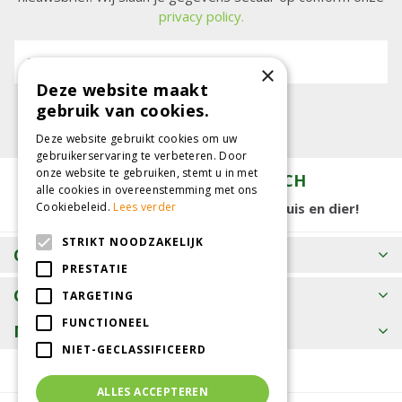
privacy policy.
E-mailadres:
×
Deze website maakt
gebruik van cookies.
Deze website gebruikt cookies om uw
gebruikerservaring te verbeteren. Door
onze website te gebruiken, stemt u in met
TUINCENTRUM KOLBACH
alle cookies in overeenstemming met ons
Cookiebeleid.
Lees verder
15.000 m2 winkelplezier voor tuin, huis en dier!
STRIKT NOODZAKELIJK
OPENINGSTIJDEN
PRESTATIE
CONTACT
TARGETING
FUNCTIONEEL
MEER INFORMATIE
NIET-GECLASSIFICEERD
ALLES ACCEPTEREN