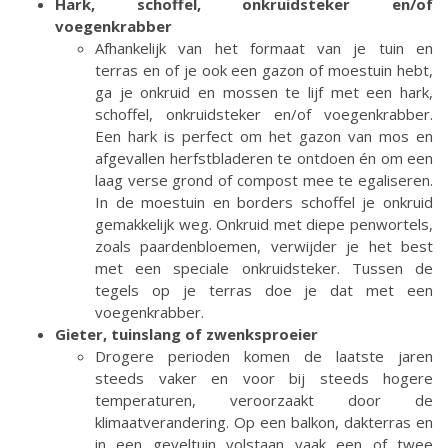
Hark, schoffel, onkruidsteker en/of
voegenkrabber
Afhankelijk van het formaat van je tuin en
terras en of je ook een gazon of moestuin hebt,
ga je onkruid en mossen te lijf met een hark,
schoffel, onkruidsteker en/of voegenkrabber.
Een hark is perfect om het gazon van mos en
afgevallen herfstbladeren te ontdoen én om een
laag verse grond of compost mee te egaliseren.
In de moestuin en borders schoffel je onkruid
gemakkelijk weg. Onkruid met diepe penwortels,
zoals paardenbloemen, verwijder je het best
met een speciale onkruidsteker. Tussen de
tegels op je terras doe je dat met een
voegenkrabber.
Gieter, tuinslang of zwenksproeier
Drogere perioden komen de laatste jaren
steeds vaker en voor bij steeds hogere
temperaturen, veroorzaakt door de
klimaatverandering. Op een balkon, dakterras en
in een geveltuin volstaan vaak een of twee