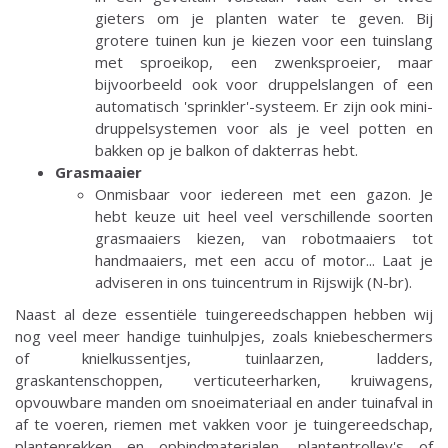
gieters om je planten water te geven. Bij
grotere tuinen kun je kiezen voor een tuinslang
met sproeikop, een zwenksproeier, maar
bijvoorbeeld ook voor druppelslangen of een
automatisch 'sprinkler'-systeem. Er zijn ook mini-
druppelsystemen voor als je veel potten en
bakken op je balkon of dakterras hebt.
Grasmaaier
Onmisbaar voor iedereen met een gazon. Je
hebt keuze uit heel veel verschillende soorten
grasmaaiers kiezen, van robotmaaiers tot
handmaaiers, met een accu of motor... Laat je
adviseren in ons tuincentrum in Rijswijk (N-br).
Naast al deze essentiële tuingereedschappen hebben wij
nog veel meer handige tuinhulpjes, zoals kniebeschermers
of knielkussentjes, tuinlaarzen, ladders,
graskantenschoppen, verticuteerharken, kruiwagens,
opvouwbare manden om snoeimateriaal en ander tuinafval in
af te voeren, riemen met vakken voor je tuingereedschap,
plantenrekken en opbindmaterialen, plantentrolley's of