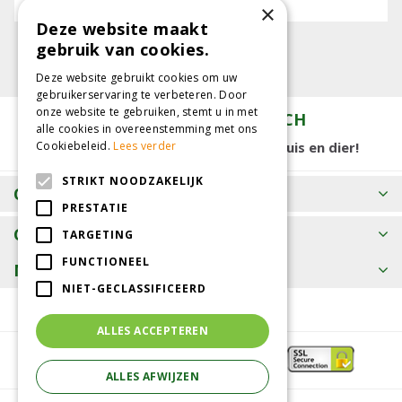
E-mailadres:
×
Deze website maakt
gebruik van cookies.
Deze website gebruikt cookies om uw
gebruikerservaring te verbeteren. Door
onze website te gebruiken, stemt u in met
TUINCENTRUM KOLBACH
alle cookies in overeenstemming met ons
15.000 m2 winkelplezier voor tuin, huis en dier!
Cookiebeleid.
Lees verder
STRIKT NOODZAKELIJK
OPENINGSTIJDEN
PRESTATIE
CONTACT
TARGETING
FUNCTIONEEL
MEER INFORMATIE
NIET-GECLASSIFICEERD
ALLES ACCEPTEREN
ALLES AFWIJZEN