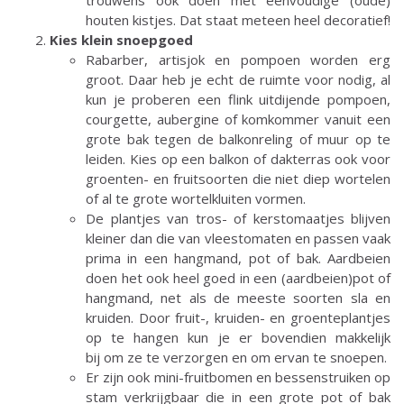
trouwens ook doen met eenvoudige (oude)
houten kistjes. Dat staat meteen heel decoratief!
Kies klein snoepgoed
​​​​​​​Rabarber, artisjok en pompoen worden erg
groot. Daar heb je echt de ruimte voor nodig, al
kun je proberen een flink uitdijende pompoen,
courgette, aubergine of komkommer vanuit een
grote bak tegen de balkonreling of muur op te
leiden. Kies op een balkon of dakterras ook voor
groenten- en fruitsoorten die niet diep wortelen
of al te grote wortelkluiten vormen.
De plantjes van tros- of kerstomaatjes blijven
kleiner dan die van vleestomaten en passen vaak
prima in een hangmand, pot of bak. Aardbeien
doen het ook heel goed in een (aardbeien)pot of
hangmand, net als de meeste soorten sla en
kruiden. Door fruit-, kruiden- en groenteplantjes
op te hangen kun je er bovendien makkelijk
bij om ze te verzorgen en om ervan te snoepen.
Er zijn ook mini-fruitbomen en bessenstruiken op
stam verkrijgbaar die in een grote pot of bak