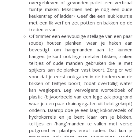
overgebleven of gevonden pallet een verticaal
tuintje maken. Misschien heb je nog een oude
keukentrap of ladder? Geef die een leuk kleurtje
met een lik verf en zet potten en bakken op de
treden ervan.
Of timmer een eenvoudige stellage van een paar
(oude) houten planken, waar je haken aan
bevestigt om hangmanden aan te kunnen
hangen. Je kunt ook lege metalen blikken, zinken
teiltjes of oude manden gebruiken die je met
spijkers aan de planken vast boort. Zorg er wel
voor dat je eerst ook gaten in de bodem van de
blikken of teiltjes boort, zodat overtollig water
kan weglopen. Leg vervolgens worteldoek of
plastic (bijvoorbeeld van een lege zak potgrond
waar je een paar drainagegaten uit hebt geknipt)
onderin. Daarop doe je een laag kokosvezels of
hydrokorrels en je bent klaar om je blikken,
teiltjes en (hang)manden te vullen met verse
potgrond en plantjes en/of zaden. Dat kun je