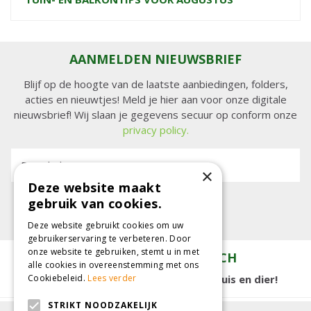
AANMELDEN NIEUWSBRIEF
Blijf op de hoogte van de laatste aanbiedingen, folders,
acties en nieuwtjes! Meld je hier aan voor onze digitale
nieuwsbrief! Wij slaan je gegevens secuur op conform onze
privacy policy.
E-mailadres:
×
Deze website maakt
gebruik van cookies.
Deze website gebruikt cookies om uw
gebruikerservaring te verbeteren. Door
onze website te gebruiken, stemt u in met
TUINCENTRUM KOLBACH
alle cookies in overeenstemming met ons
15.000 m2 winkelplezier voor tuin, huis en dier!
Cookiebeleid.
Lees verder
STRIKT NOODZAKELIJK