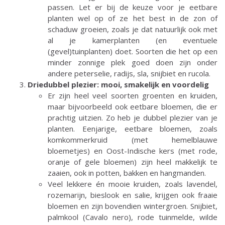
passen. Let er bij de keuze voor je eetbare
planten wel op of ze het best in de zon of
schaduw groeien, zoals je dat natuurlijk ook met
al je kamerplanten (en eventuele
(gevel)tuinplanten) doet. Soorten die het op een
minder zonnige plek goed doen zijn onder
andere peterselie, radijs, sla, snijbiet en rucola.
Driedubbel plezier: mooi, smakelijk en voordelig
Er zijn heel veel soorten groenten en kruiden,
maar bijvoorbeeld ook eetbare bloemen, die er
prachtig uitzien. Zo heb je dubbel plezier van je
planten. Eenjarige, eetbare bloemen, zoals
komkommerkruid (met hemelblauwe
bloemetjes) en Oost-Indische kers (met rode,
oranje of gele bloemen) zijn heel makkelijk te
zaaien, ook in potten, bakken en hangmanden.
Veel lekkere én mooie kruiden, zoals lavendel,
rozemarijn, bieslook en salie, krijgen ook fraaie
bloemen en zijn bovendien wintergroen. Snijbiet,
palmkool (Cavalo nero), rode tuinmelde, wilde