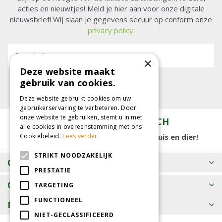
acties en nieuwtjes! Meld je hier aan voor onze digitale
nieuwsbrief! Wij slaan je gegevens secuur op conform onze
privacy policy.
E-mailadres:
×
Deze website maakt
gebruik van cookies.
Deze website gebruikt cookies om uw
gebruikerservaring te verbeteren. Door
onze website te gebruiken, stemt u in met
TUINCENTRUM KOLBACH
alle cookies in overeenstemming met ons
15.000 m2 winkelplezier voor tuin, huis en dier!
Cookiebeleid.
Lees verder
STRIKT NOODZAKELIJK
OPENINGSTIJDEN
PRESTATIE
CONTACT
TARGETING
FUNCTIONEEL
MEER INFORMATIE
NIET-GECLASSIFICEERD