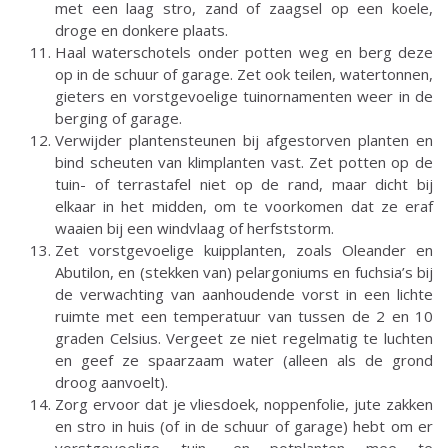
met een laag stro, zand of zaagsel op een koele,
droge en donkere plaats.
Haal waterschotels onder potten weg en berg deze
op in de schuur of garage. Zet ook teilen, watertonnen,
gieters en vorstgevoelige tuinornamenten weer in de
berging of garage.
Verwijder plantensteunen bij afgestorven planten en
bind scheuten van klimplanten vast. Zet potten op de
tuin- of terrastafel niet op de rand, maar dicht bij
elkaar in het midden, om te voorkomen dat ze eraf
waaien bij een windvlaag of herfststorm.
Zet vorstgevoelige kuipplanten, zoals Oleander en
Abutilon, en (stekken van) pelargoniums en fuchsia’s bij
de verwachting van aanhoudende vorst in een lichte
ruimte met een temperatuur van tussen de 2 en 10
graden Celsius. Vergeet ze niet regelmatig te luchten
en geef ze spaarzaam water (alleen als de grond
droog aanvoelt).
Zorg ervoor dat je vliesdoek, noppenfolie, jute zakken
en stro in huis (of in de schuur of garage) hebt om er