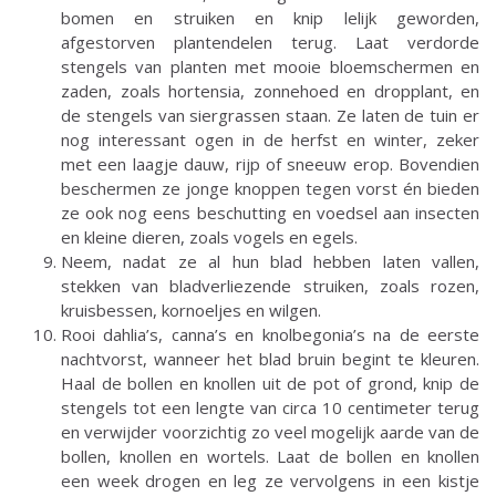
bomen en struiken en knip lelijk geworden,
afgestorven plantendelen terug. Laat verdorde
stengels van planten met mooie bloemschermen en
zaden, zoals hortensia, zonnehoed en dropplant, en
de stengels van siergrassen staan. Ze laten de tuin er
nog interessant ogen in de herfst en winter, zeker
met een laagje dauw, rijp of sneeuw erop. Bovendien
beschermen ze jonge knoppen tegen vorst én bieden
ze ook nog eens beschutting en voedsel aan insecten
en kleine dieren, zoals vogels en egels.
Neem, nadat ze al hun blad hebben laten vallen,
stekken van bladverliezende struiken, zoals rozen,
kruisbessen, kornoeljes en wilgen.
Rooi dahlia’s, canna’s en knolbegonia’s na de eerste
nachtvorst, wanneer het blad bruin begint te kleuren.
Haal de bollen en knollen uit de pot of grond, knip de
stengels tot een lengte van circa 10 centimeter terug
en verwijder voorzichtig zo veel mogelijk aarde van de
bollen, knollen en wortels. Laat de bollen en knollen
een week drogen en leg ze vervolgens in een kistje