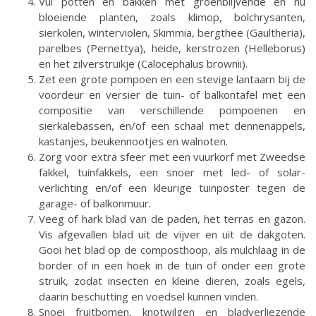
Vul potten en bakken met groenblijvende en nu
bloeiende planten, zoals klimop, bolchrysanten,
sierkolen, winterviolen, Skimmia, bergthee (Gaultheria),
parelbes (Pernettya), heide, kerstrozen (Helleborus)
en het zilverstruikje (Calocephalus brownii).
Zet een grote pompoen en een stevige lantaarn bij de
voordeur en versier de tuin- of balkontafel met een
compositie van verschillende pompoenen en
sierkalebassen, en/of een schaal met dennenappels,
kastanjes, beukennootjes en walnoten.
Zorg voor extra sfeer met een vuurkorf met Zweedse
fakkel, tuinfakkels, een snoer met led- of solar-
verlichting en/of een kleurige tuinposter tegen de
garage- of balkonmuur.
Veeg of hark blad van de paden, het terras en gazon.
Vis afgevallen blad uit de vijver en uit de dakgoten.
Gooi het blad op de composthoop, als mulchlaag in de
border of in een hoek in de tuin of onder een grote
struik, zodat insecten en kleine dieren, zoals egels,
daarin beschutting en voedsel kunnen vinden.
Snoei fruitbomen, knotwilgen en bladverliezende