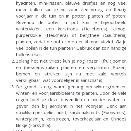
hyacinten, mini-irissen, blauwe druifjes en nog veel
meer bollen kun je nu voor een vroeg en fleurig
voorjaar in de tuin en in potten planten of 'poten'.
Bovenop de bollen in pot kun je bijvoorbeeld
winterviolen, een kerstroos (Helleborus), klimop,
purperklokje (Heuchera) of bergthee (Gaultheria)
planten, zodat de pot er meteen al mooi uitziet. Ga je
veel bollen in de tuin planten? Gebruik dan zo'n handige
bollensteker.
Zolang het niet vriest kun je nog rozen, (fruit)bomen
en (bessen)struiken planten en verplanten. Rozen,
bomen en struiken zijn nu met kale wortels
verkrijgbaar, wat voordeliger in aanschaf is.
De grond is nog warm genoeg om wintergroen en
winter- en voorjaarsbloeiers te planten. Door de vele
regen hoef je deze bovendien nu minder water te
geven dan bij aanplant in het voorjaar. Denk aan
struikkamperfoelie, hulst, kardinaalsmuts (Euonymus),
winterjasmijn, kerstrozen, toverhazelaar en Chinees
klokje (Forsythia).