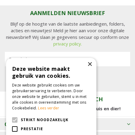
AANMELDEN NIEUWSBRIEF
Blijf op de hoogte van de laatste aanbiedingen, folders,
acties en nieuwtjes! Meld je hier aan voor onze digitale
nieuwsbrief! Wij slaan je gegevens secuur op conform onze
privacy policy.
E-mailadres:
×
Deze website maakt
gebruik van cookies.
Deze website gebruikt cookies om uw
gebruikerservaring te verbeteren. Door
onze website te gebruiken, stemt u in met
TUINCENTRUM KOLBACH
alle cookies in overeenstemming met ons
15.000 m2 winkelplezier voor tuin, huis en dier!
Cookiebeleid.
Lees verder
STRIKT NOODZAKELIJK
OPENINGSTIJDEN
PRESTATIE