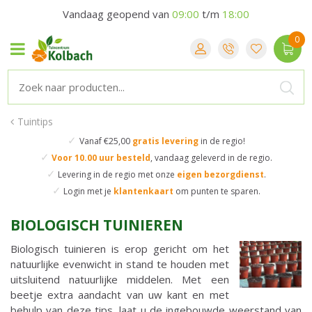
Vandaag geopend van
09:00
t/m
18:00
Tuintips
✓
Vanaf €25,00
gratis levering
in de regio!
✓
Voor 10.00 uur besteld
,
vandaag geleverd in de regio.
✓
Levering in de regio
met onze
eigen bezorgdienst
.
✓
Login met je
klantenkaart
om punten te sparen.
BIOLOGISCH TUINIEREN
Biologisch tuinieren is erop gericht om het
natuurlijke evenwicht in stand te houden met
uitsluitend natuurlijke middelen. Met een
beetje extra aandacht van uw kant en met
behulp van deze tips, laat u de ingebouwde weerstand van