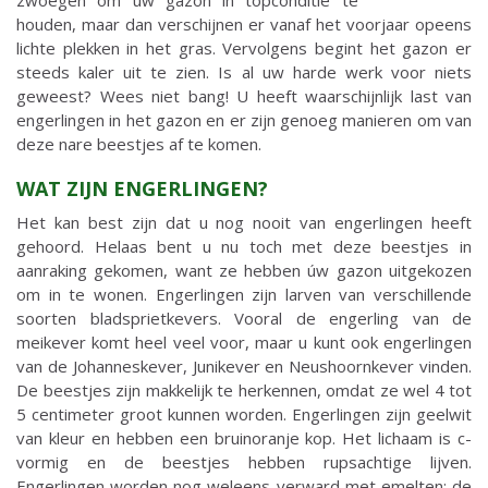
zwoegen om uw gazon in topconditie te
houden, maar dan verschijnen er vanaf het voorjaar opeens
lichte plekken in het gras. Vervolgens begint het gazon er
steeds kaler uit te zien. Is al uw harde werk voor niets
geweest? Wees niet bang! U heeft waarschijnlijk last van
engerlingen in het gazon en er zijn genoeg manieren om van
deze nare beestjes af te komen.
WAT ZIJN ENGERLINGEN?
Het kan best zijn dat u nog nooit van engerlingen heeft
gehoord. Helaas bent u nu toch met deze beestjes in
aanraking gekomen, want ze hebben úw gazon uitgekozen
om in te wonen. Engerlingen zijn larven van verschillende
soorten bladsprietkevers. Vooral de engerling van de
meikever komt heel veel voor, maar u kunt ook engerlingen
van de Johanneskever, Junikever en Neushoornkever vinden.
De beestjes zijn makkelijk te herkennen, omdat ze wel 4 tot
5 centimeter groot kunnen worden. Engerlingen zijn geelwit
van kleur en hebben een bruinoranje kop. Het lichaam is c-
vormig en de beestjes hebben rupsachtige lijven.
Engerlingen worden nog weleens verward met emelten; de