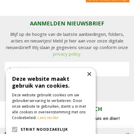
AANMELDEN NIEUWSBRIEF
Blijf op de hoogte van de laatste aanbiedingen, folders,
acties en nieuwtjes! Meld je hier aan voor onze digitale
nieuwsbrief! Wij slaan je gegevens secuur op conform onze
privacy policy.
E-mailadres:
×
Deze website maakt
gebruik van cookies.
Deze website gebruikt cookies om uw
gebruikerservaring te verbeteren. Door
onze website te gebruiken, stemt u in met
TUINCENTRUM KOLBACH
alle cookies in overeenstemming met ons
15.000 m2 winkelplezier voor tuin, huis en dier!
Cookiebeleid.
Lees verder
STRIKT NOODZAKELIJK
OPENINGSTIJDEN