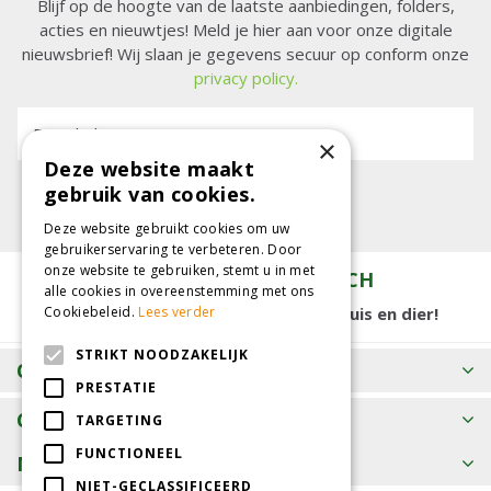
Blijf op de hoogte van de laatste aanbiedingen, folders,
acties en nieuwtjes! Meld je hier aan voor onze digitale
nieuwsbrief! Wij slaan je gegevens secuur op conform onze
privacy policy.
E-mailadres:
×
Deze website maakt
gebruik van cookies.
Deze website gebruikt cookies om uw
gebruikerservaring te verbeteren. Door
onze website te gebruiken, stemt u in met
TUINCENTRUM KOLBACH
alle cookies in overeenstemming met ons
15.000 m2 winkelplezier voor tuin, huis en dier!
Cookiebeleid.
Lees verder
STRIKT NOODZAKELIJK
OPENINGSTIJDEN
PRESTATIE
CONTACT
TARGETING
FUNCTIONEEL
MEER INFORMATIE
NIET-GECLASSIFICEERD