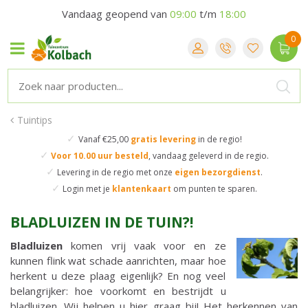
Vandaag geopend van
09:00
t/m
18:00
Tuintips
✓
Vanaf €25,00
gratis levering
in de regio!
✓
Voor 10.00 uur besteld
,
vandaag geleverd in de regio.
✓
Levering in de regio
met onze
eigen bezorgdienst
.
✓
Login met je
klantenkaart
om punten te sparen.
BLADLUIZEN IN DE TUIN?!
Bladluizen
komen vrij vaak voor en ze
kunnen flink wat schade aanrichten, maar hoe
herkent u deze plaag eigenlijk? En nog veel
belangrijker: hoe voorkomt en bestrijdt u
bladluizen. Wij helpen u hier graag bij! Het herkennen van