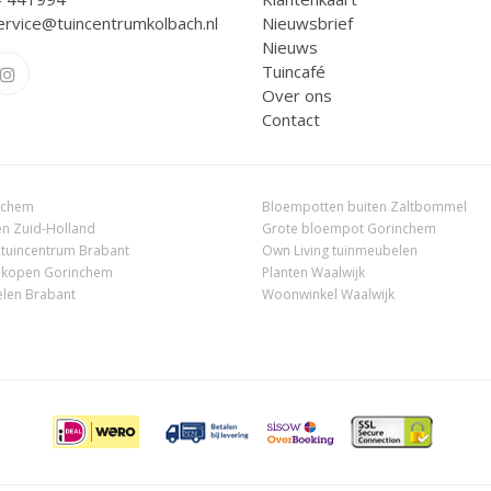
ervice@tuincentrumkolbach.nl
Nieuwsbrief
Nieuws
Tuincafé
Over ons
Contact
nchem
Bloempotten buiten Zaltbommel
n Zuid-Holland
Grote bloempot Gorinchem
 tuincentrum Brabant
Own Living tuinmeubelen
 kopen Gorinchem
Planten Waalwijk
len Brabant
Woonwinkel Waalwijk