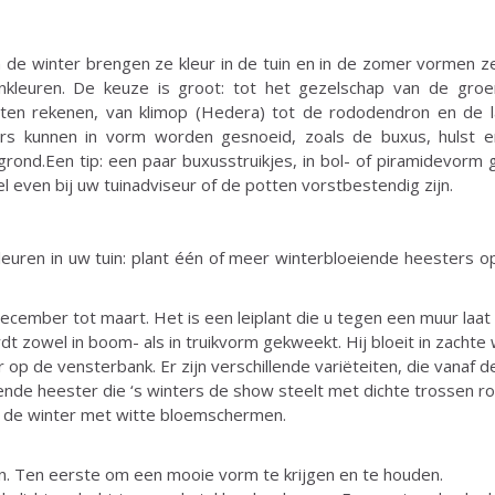
de winter brengen ze kleur in de tuin en in de zomer vormen ze
nkleuren. De keuze is groot: tot het gezelschap van de groe
en rekenen, van klimop (Hedera) tot de rododendron en de la
ers kunnen in vorm worden gesnoeid, zoals de buxus, hulst en 
ond.Een tip: een paar buxusstruikjes, in bol- of piramidevorm 
l even bij uw tuinadviseur of de potten vorstbestendig zijn.
 kleuren in uw tuin: plant één of meer winterbloeiende heesters o
ecember tot maart. Het is een leiplant die u tegen een muur laat
rdt zowel in boom- als in truikvorm gekweekt. Hij bloeit in zachte
r op de vensterbank. Er zijn verschillende variëteiten, die vanaf
ende heester die ‘s winters de show steelt met dichte trossen r
n de winter met witte bloemschermen.
 Ten eerste om een mooie vorm te krijgen en te houden.