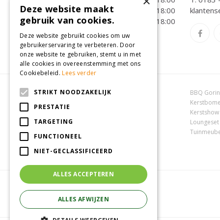
×
Deze website maakt
Vrijdag
09:00 - 18:00
klantens
gebruik van cookies.
Zaterdag
09:00 - 18:00
Toon alle openingstijden
Deze website gebruikt cookies om uw
gebruikerservaring te verbeteren. Door
onze website te gebruiken, stemt u in met
alle cookies in overeenstemming met ons
Cookiebeleid.
Lees verder
STRIKT NOODZAKELIJK
Dierenwinkel Oosterhout
BBQ Gori
Online tuincentrum
Kerstbome
PRESTATIE
Tuincentrum Oosterhout
Kerstshow
TARGETING
Tuincentrum Zuid-Holland
Loungeset
Tuincentrum Waalwijk
Tuinmeube
FUNCTIONEEL
NIET-GECLASSIFICEERD
ALLES ACCEPTEREN
ALLES AFWIJZEN