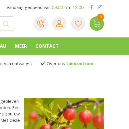
Vandaag geopend van
09:00
t/m
18:00
EAU
MEER
CONTACT
 van ontvangst
Over ons
tuincentrum
 gebleven.
orden. Een
ers zou uw
. Met deze