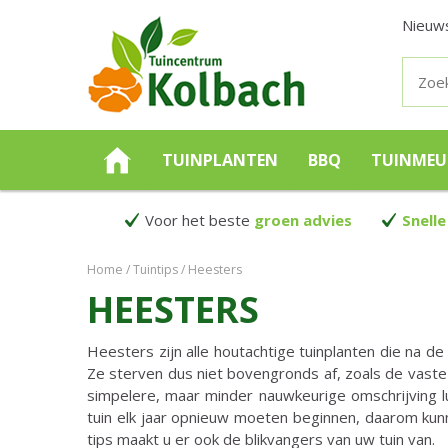
Nieuw
TUINPLANTEN
BBQ
TUINMEU
Voor het beste
groen advies
Snelle
Home
Tuintips
Heesters
HEESTERS
Heesters zijn alle houtachtige tuinplanten die na 
Ze sterven dus niet bovengronds af, zoals de vaste
simpelere, maar minder nauwkeurige omschrijving l
tuin elk jaar opnieuw moeten beginnen, daarom ku
tips maakt u er ook de blikvangers van uw tuin van.