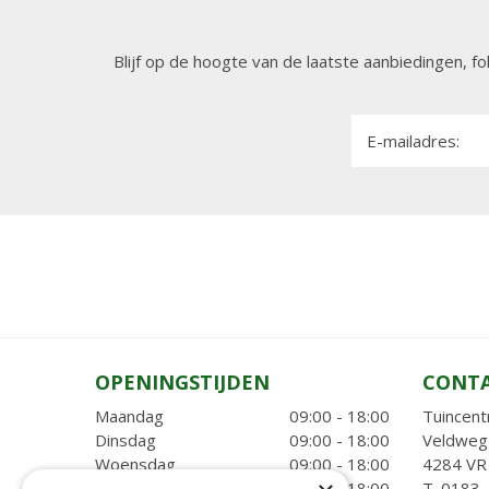
Blijf op de hoogte van de laatste aanbiedingen, fo
E-mailadres:
OPENINGSTIJDEN
CONT
Maandag
09:00 - 18:00
Tuincent
Dinsdag
09:00 - 18:00
Veldweg
Woensdag
09:00 - 18:00
4284 VR 
Donderdag
09:00 - 18:00
T.
0183 