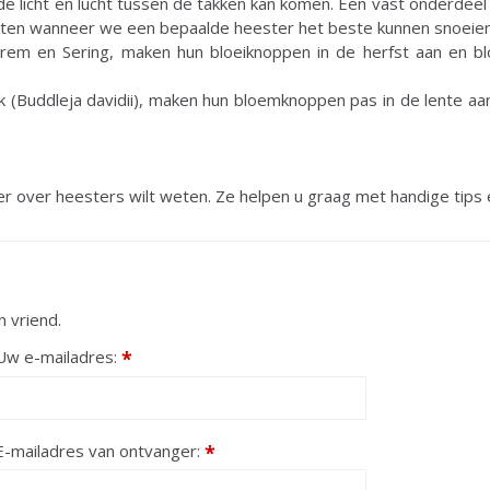
 licht en lucht tussen de takken kan komen. Een vast onderdeel v
eten wanneer we een bepaalde heester het beste kunnen snoeien,
Brem en Sering, maken hun bloeiknoppen in de herfst aan en bl
 (Buddleja davidii), maken hun bloemknoppen pas in de lente aan
er over heesters wilt weten. Ze helpen u graag met handige tips
 vriend.
Uw e-mailadres:
*
E-mailadres van ontvanger:
*