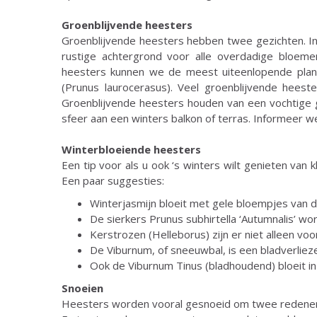
Groenblijvende heesters
Groenblijvende heesters hebben twee gezichten. In 
rustige achtergrond voor alle overdadige bloeme
heesters kunnen we de meest uiteenlopende plant
(Prunus laurocerasus). Veel groenblijvende heest
Groenblijvende heesters houden van een vochtige gr
sfeer aan een winters balkon of terras. Informeer we
Winterbloeiende heesters
Een tip voor als u ook ‘s winters wilt genieten van
Een paar suggesties:
Winterjasmijn bloeit met gele bloempjes van d
De sierkers Prunus subhirtella ‘Autumnalis’ wo
Kerstrozen (Helleborus) zijn er niet alleen voo
De Viburnum, of sneeuwbal, is een bladverliez
Ook de Viburnum Tinus (bladhoudend) bloeit i
Snoeien
Heesters worden vooral gesnoeid om twee redenen.