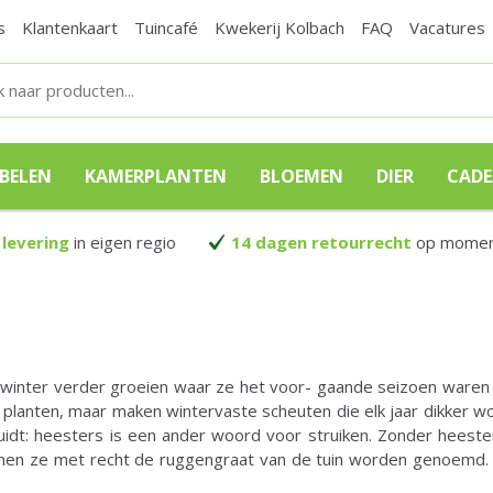
s
Klantenkaart
Tuincafé
Kwekerij Kolbach
FAQ
Vacatures
BELEN
KAMERPLANTEN
BLOEMEN
DIER
CAD
 levering
in eigen regio
14 dagen retourrecht
op moment
de winter verder groeien waar ze het voor- gaande seizoen waren
 planten, maar maken wintervaste scheuten die elk jaar dikker w
uidt: heesters is een ander woord voor struiken. Zonder heest
nnen ze met recht de ruggengraat van de tuin worden genoemd