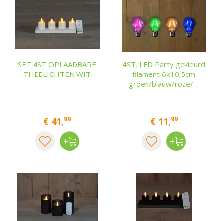
SET 4ST OPLAADBARE
4ST. LED Party gekleurd
THEELICHTEN WIT
filament 6x10,5cm
groen/blauw/roze/…
99
99
€
41
,
€
11
,