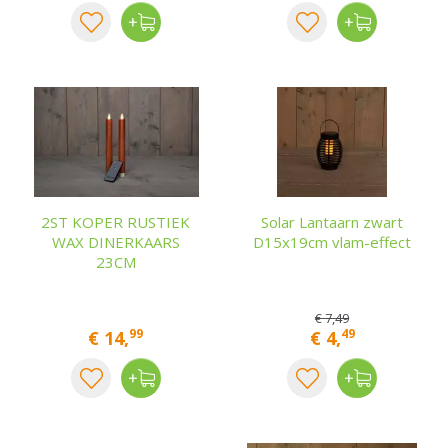
2ST KOPER RUSTIEK
Solar Lantaarn zwart
WAX DINERKAARS
D15x19cm vlam-effect
23CM
€
7
,
49
99
49
€
14
,
€
4
,