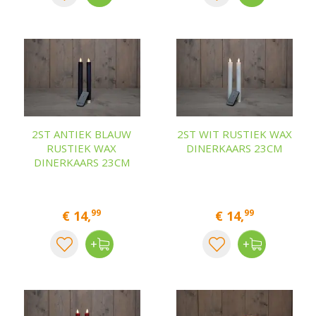
2ST ANTIEK BLAUW
2ST WIT RUSTIEK WAX
RUSTIEK WAX
DINERKAARS 23CM
DINERKAARS 23CM
99
99
€
14
,
€
14
,