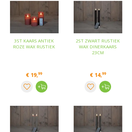
3ST KAARS ANTIEK
2ST ZWART RUSTIEK
ROZE WAX RUSTIEK
WAX DINERKAARS
23CM
99
99
€
19
,
€
14
,