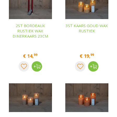
2ST BORDEAUX
3ST KAARS GOUD WAX
RUSTIEK WAX
RUSTIEK
DINERKAARS 23CM
99
99
€
14
,
€
19
,