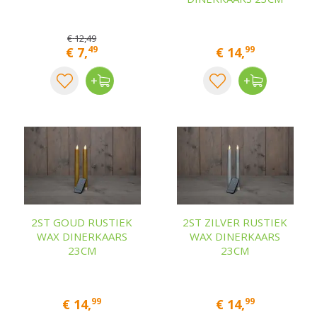
€
12
,
49
49
99
€
7
,
€
14
,
2ST GOUD RUSTIEK
2ST ZILVER RUSTIEK
WAX DINERKAARS
WAX DINERKAARS
23CM
23CM
99
99
€
14
,
€
14
,