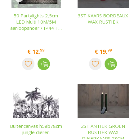
50 Partylights 2,5cm
3ST KAARS BORDEAUX
LED Multi 10M/5M
WAX RUSTIEK
aanloopsnoer / IP44 T…
99
99
€
12
,
€
19
,
Buitencanvas h58b78cm
2ST ANTIEK GROEN
jungle dieren
RUSTIEK WAX
DINERKAARS 23CM