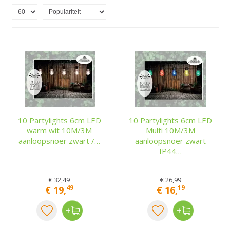
10 Partylights 6cm LED
10 Partylights 6cm LED
warm wit 10M/3M
Multi 10M/3M
aanloopsnoer zwart /…
aanloopsnoer zwart
IP44…
€
32
,
49
€
26
,
99
49
19
€
19
,
€
16
,