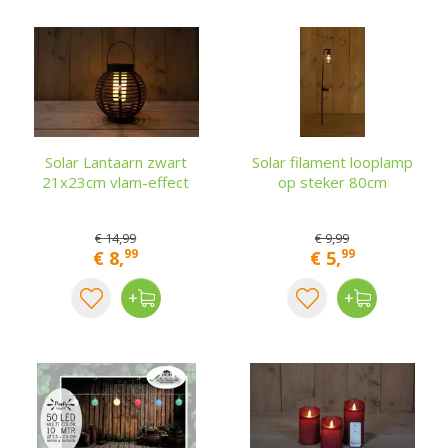
Solar Lantaarn zwart
Solar filament looplamp
21x23cm vlam-effect
op steker 80cm
€
14
,
99
€
9
,
99
99
99
€
8
,
€
5
,