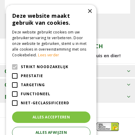
E-mailadres:
×
Deze website maakt
gebruik van cookies.
Deze website gebruikt cookies om uw
gebruikerservaring te verbeteren. Door
onze website te gebruiken, stemt u in met
TUINCENTRUM KOLBACH
alle cookies in overeenstemming met ons
Cookiebeleid.
Lees verder
15.000 m2 winkelplezier voor tuin, huis en dier!
STRIKT NOODZAKELIJK
OPENINGSTIJDEN
PRESTATIE
CONTACT
TARGETING
FUNCTIONEEL
MEER INFORMATIE
NIET-GECLASSIFICEERD
ALLES ACCEPTEREN
ALLES AFWIJZEN