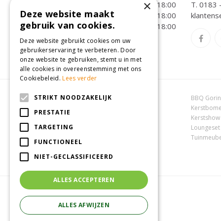
×
Donderdag
09:00 - 18:00
T.
0183 
Deze website maakt
Vrijdag
09:00 - 18:00
klantens
gebruik van cookies.
Zaterdag
09:00 - 18:00
Toon alle openingstijden
Deze website gebruikt cookies om uw
gebruikerservaring te verbeteren. Door
onze website te gebruiken, stemt u in met
alle cookies in overeenstemming met ons
Cookiebeleid.
Lees verder
STRIKT NOODZAKELIJK
Dierenwinkel Oosterhout
BBQ Gori
Online tuincentrum
Kerstbome
PRESTATIE
Tuincentrum Oosterhout
Kerstshow
TARGETING
Tuincentrum Zuid-Holland
Loungeset
Tuincentrum Waalwijk
Tuinmeube
FUNCTIONEEL
NIET-GECLASSIFICEERD
ALLES ACCEPTEREN
ALLES AFWIJZEN