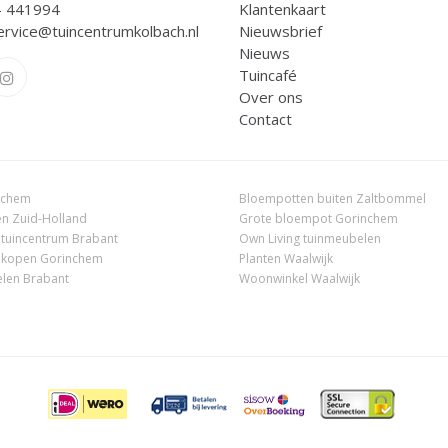
- 441994
Klantenkaart
ervice@tuincentrumkolbach.nl
Nieuwsbrief
Nieuws
Tuincafé
Over ons
Contact
nchem
Bloempotten buiten Zaltbommel
n Zuid-Holland
Grote bloempot Gorinchem
 tuincentrum Brabant
Own Living tuinmeubelen
 kopen Gorinchem
Planten Waalwijk
len Brabant
Woonwinkel Waalwijk