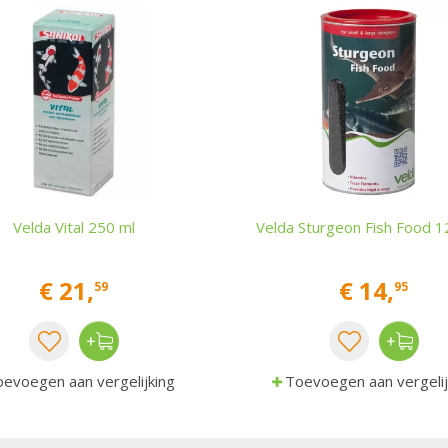
Velda Vital 250 ml
Velda Sturgeon Fish Food 1
€
21
,
€
14
,
59
95
evoegen aan vergelijking
Toevoegen aan vergelij