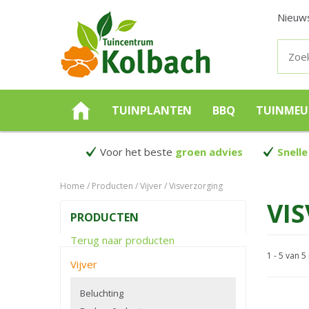
Nieuw
TUINPLANTEN
BBQ
TUINMEU
Voor het beste
groen advies
Snelle
Home
Producten
Vijver
Visverzorging
VI
PRODUCTEN
Terug naar producten
1 - 5 van 
Vijver
Beluchting