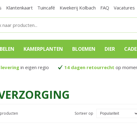
s
Klantenkaart
Tuincafé
Kwekerij Kolbach
FAQ
Vacatures
BELEN
KAMERPLANTEN
BLOEMEN
DIER
CAD
 levering
in eigen regio
14 dagen retourrecht
op moment
SVERZORGING
5 producten
Sorteer op