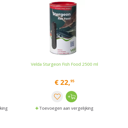
Velda Sturgeon Fish Food 2500 ml
€
22
,
95
king
Toevoegen aan vergelijking