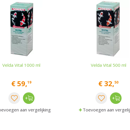
Velda Vital 1000 ml
Velda Vital 500 ml
€
59
,
€
32
,
19
50
evoegen aan vergelijking
Toevoegen aan vergelij