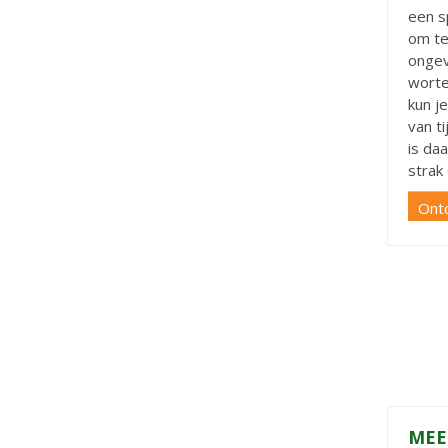
een s
om te
ongev
worte
kun j
van t
is da
strak
Ont
MEE