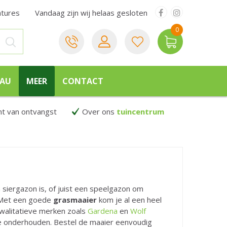
atures
Vandaag zijn wij helaas gesloten
EAU
MEER
CONTACT
 van ontvangst
Over ons
tuincentrum
n siergazon is, of juist een speelgazon om
. Met een goede
grasmaaier
kom je al een heel
kwalitatieve merken zoals
Gardena
en
Wolf
e onderhouden. Bestel de maaier eenvoudig