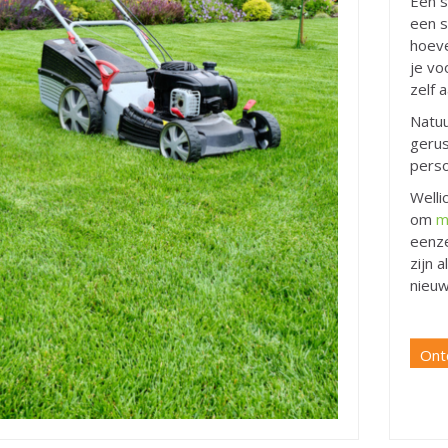
Een s
een s
hoeve
je vo
zelf 
Natuu
gerus
perso
Welli
om
m
eenze
zijn 
nieuw
Ont