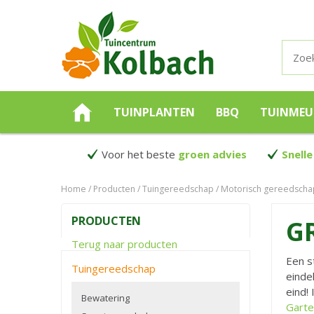
TUINPLANTEN
BBQ
TUINMEU
Voor het beste
groen advies
Snelle
Home
Producten
Tuingereedschap
Motorisch gereedscha
PRODUCTEN
G
Terug naar producten
Een s
Tuingereedschap
einde
eind!
Bewatering
Garte