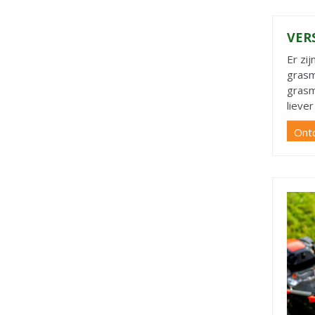
VER
Er zi
grasm
grasm
lieve
Ont