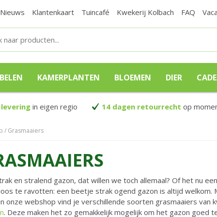
Nieuws
Klantenkaart
Tuincafé
Kwekerij Kolbach
FAQ
Vac
BELEN
KAMERPLANTEN
BLOEMEN
DIER
CAD
 levering
in eigen regio
14 dagen retourrecht
op moment
p
Grasmaaiers
RASMAAIERS
trak en stralend gazon, dat willen we toch allemaal? Of het nu ee
loos te ravotten: een beetje strak ogend gazon is altijd welkom
 In onze webshop vind je verschillende soorten grasmaaiers van 
n
. Deze maken het zo gemakkelijk mogelijk om het gazon goed t