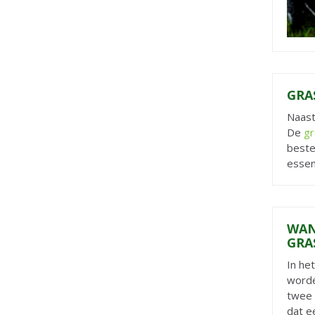
GRA
Naast
De
g
beste
essen
WAN
GRA
In he
worde
twee 
dat e