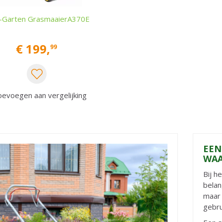
-Garten GrasmaaierA370E
€
199
,
99
evoegen aan vergelijking
EEN
WAA
Bij h
belan
maar 
gebru