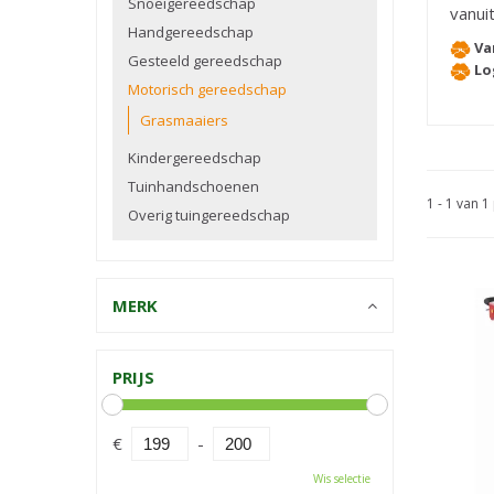
Snoeigereedschap
vanuit
Handgereedschap
Va
Gesteeld gereedschap
Lo
Motorisch gereedschap
Grasmaaiers
Kindergereedschap
Tuinhandschoenen
1 - 1 van 
Overig tuingereedschap
MERK
PRIJS
€
-
Wis selectie