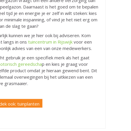
iergazon vraagt om een andere verzorging dan
peelgazon. Daarnaast is het goed om te bepalen
el tijd je en energie je er zelf in wilt steken: kies
or minimale inspanning, of vind je het niet erg om
aan de slag te gaan?
rlijk kunnen we je hier ook bij adviseren. Kom
t langs in ons
tuincentrum in Rijswijk
voor een
onlijk advies van een van onze medewerkers.
cht gebruik je een specifiek merk als het gaat
otorisch gereedscha
p en kies je graag voor
lfde product omdat je hieraan gewend bent. Dit
allemaal overwegingen bij het uitkiezen van een
e grasmaaier.
dek ook: tuinplanten