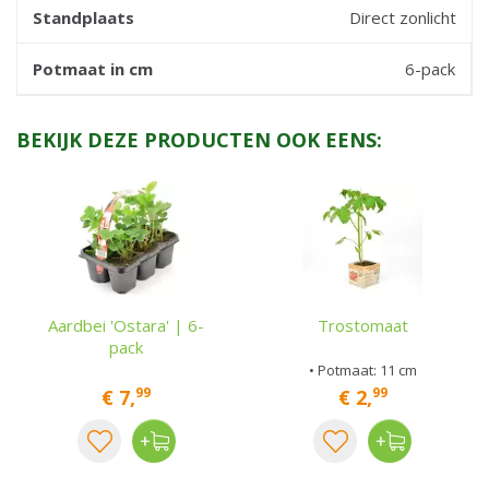
Standplaats
Direct zonlicht
Potmaat in cm
6-pack
BEKIJK DEZE PRODUCTEN OOK EENS:
Aardbei 'Ostara' | 6-
Trostomaat
pack
• Potmaat: 11 cm
99
99
€
7
,
€
2
,