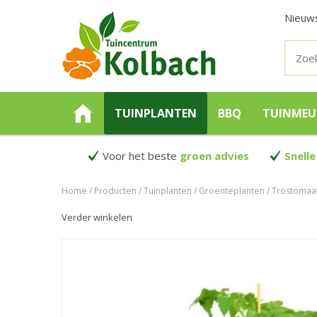
Nieuw
TUINPLANTEN
BBQ
TUINMEU
Voor het beste
groen advies
Snelle
Home
Producten
Tuinplanten
Groenteplanten
Trostomaa
Verder winkelen