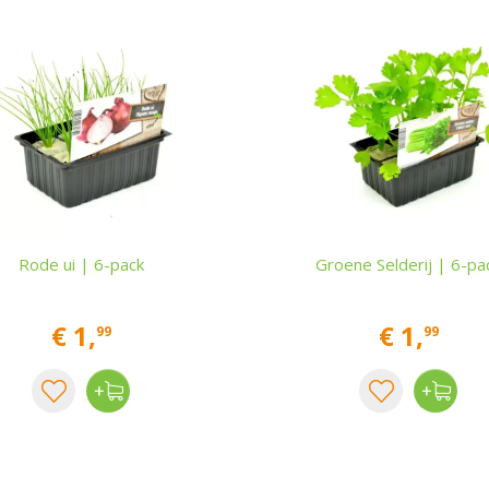
Rode ui | 6-pack
Groene Selderij | 6-pa
€
1
,
€
1
,
99
99