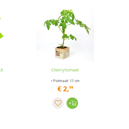
ck
Cherrytomaat
• Potmaat: 11 cm
€
2
,
99