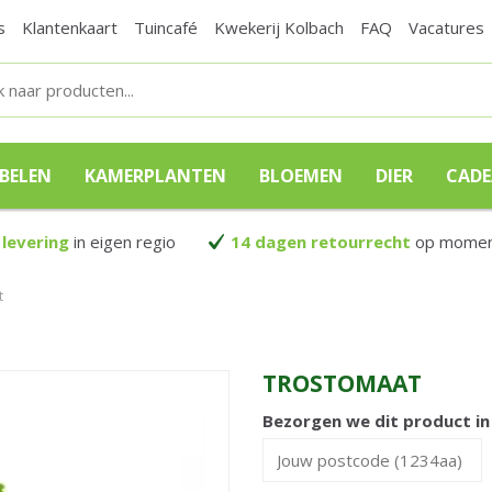
s
Klantenkaart
Tuincafé
Kwekerij Kolbach
FAQ
Vacatures
BELEN
KAMERPLANTEN
BLOEMEN
DIER
CAD
 levering
in eigen regio
14 dagen retourrecht
op moment
t
TROSTOMAAT
Bezorgen we dit product i