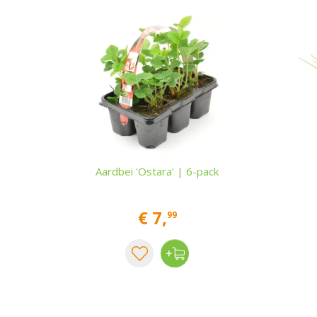
Aardbei 'Ostara' | 6-pack
€
7
,
99