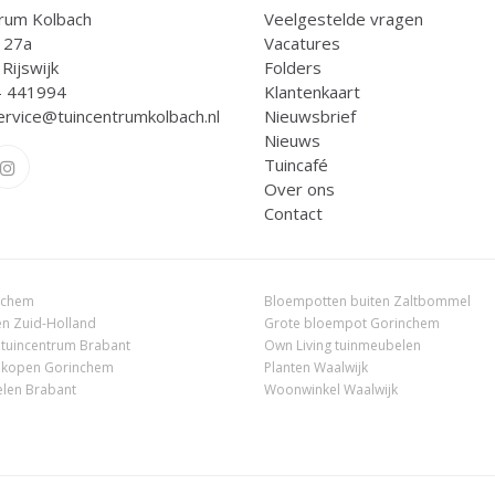
rum Kolbach
Veelgestelde vragen
 27a
Vacatures
Rijswijk
Folders
- 441994
Klantenkaart
ervice@tuincentrumkolbach.nl
Nieuwsbrief
Nieuws
Tuincafé
Over ons
Contact
nchem
Bloempotten buiten Zaltbommel
n Zuid-Holland
Grote bloempot Gorinchem
 tuincentrum Brabant
Own Living tuinmeubelen
 kopen Gorinchem
Planten Waalwijk
len Brabant
Woonwinkel Waalwijk