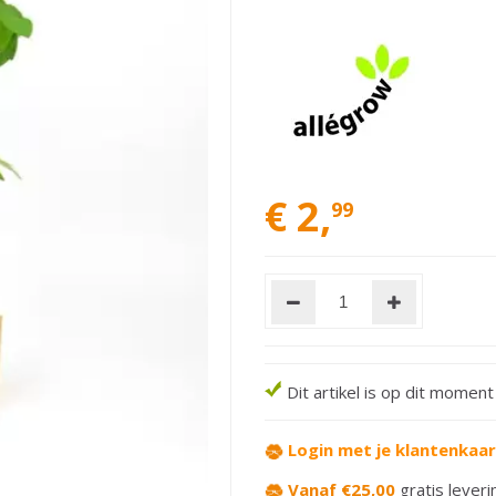
€
2
,
99
Dit artikel is op dit momen
Login met je klantenkaa
Vanaf €25,00
gratis leveri