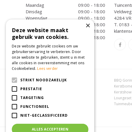
Maandag
09:00 - 18:00
Tuincent
Dinsdag
09:00 - 18:00
Veldweg
Woensdag
09:00 - 18:00
4284 VR 
×
Donderdag
09:00 - 18:00
T.
0183 
Deze website maakt
Vrijdag
09:00 - 18:00
klantens
gebruik van cookies.
Zaterdag
09:00 - 18:00
Toon alle openingstijden
Deze website gebruikt cookies om uw
gebruikerservaring te verbeteren. Door
onze website te gebruiken, stemt u in met
alle cookies in overeenstemming met ons
Cookiebeleid.
Lees verder
STRIKT NOODZAKELIJK
Dierenwinkel Oosterhout
BBQ Gori
Online tuincentrum
Kerstbome
PRESTATIE
Tuincentrum Oosterhout
Kerstshow
TARGETING
Tuincentrum Zuid-Holland
Loungeset
Tuincentrum Waalwijk
Tuinmeube
FUNCTIONEEL
NIET-GECLASSIFICEERD
ALLES ACCEPTEREN