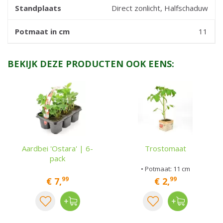
Standplaats
Direct zonlicht, Halfschaduw
Potmaat in cm
11
BEKIJK DEZE PRODUCTEN OOK EENS:
Aardbei 'Ostara' | 6-
Trostomaat
pack
• Potmaat: 11 cm
99
99
€
7
,
€
2
,