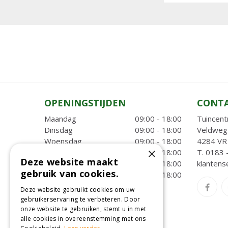
OPENINGSTIJDEN
CONT
Maandag
09:00 - 18:00
Tuincent
Dinsdag
09:00 - 18:00
Veldweg
Woensdag
09:00 - 18:00
4284 VR 
×
Donderdag
09:00 - 18:00
T.
0183 
Deze website maakt
Vrijdag
09:00 - 18:00
klantens
gebruik van cookies.
Zaterdag
09:00 - 18:00
Toon alle openingstijden
Deze website gebruikt cookies om uw
gebruikerservaring te verbeteren. Door
onze website te gebruiken, stemt u in met
alle cookies in overeenstemming met ons