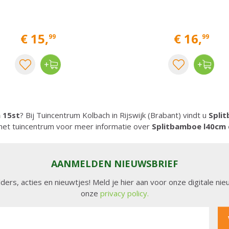
€
15
,
€
16
,
99
99
 15st
? Bij Tuincentrum Kolbach in Rijswijk (Brabant) vindt u
Spli
het tuincentrum voor meer informatie over
Splitbamboe l40cm
AANMELDEN NIEUWSBRIEF
lders, acties en nieuwtjes! Meld je hier aan voor onze digitale n
onze
privacy policy.