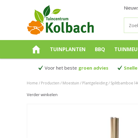
Nieuw
TUINPLANTEN
BBQ
TUINMEU
Voor het beste
groen advies
Snelle
Home
Producten
Moestuin
Plantgeleiding
Splitbamboe l
Verder winkelen