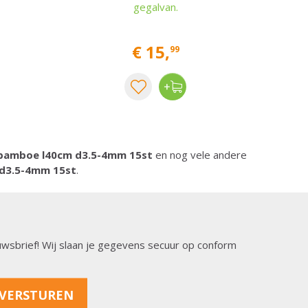
gegalvan.
€
15
,
99
tbamboe l40cm d3.5-4mm 15st
en nog vele andere
 d3.5-4mm 15st
.
ieuwsbrief! Wij slaan je gegevens secuur op conform