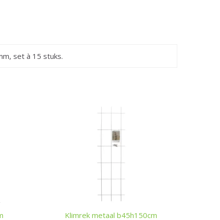
mm, set à 15 stuks.
m
Klimrek metaal b45h150cm