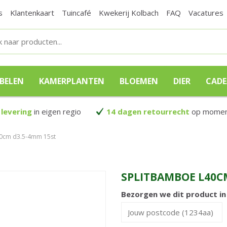
s
Klantenkaart
Tuincafé
Kwekerij Kolbach
FAQ
Vacatures
BELEN
KAMERPLANTEN
BLOEMEN
DIER
CAD
 levering
in eigen regio
14 dagen retourrecht
op moment
40cm d3.5-4mm 15st
SPLITBAMBOE L40C
Bezorgen we dit product i