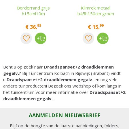
Borderrand grijs
Klimrek metaal
h15cml10m
b45h150cm groen
95
99
€
36
,
€
15
,
Bent u op zoek naar
Draadspanset+2 draadklemmen
gegalv.
? Bij Tuincentrum Kolbach in Rijswijk (Brabant) vindt
u
Draadspanset+2 draadklemmen gegalv.
en nog vele
andere tuinproducten! Bezoek ons webshop of kom langs in
het tuincentrum voor meer informatie over
Draadspanset+2
draadklemmen gegalv.
.
AANMELDEN NIEUWSBRIEF
Blijf op de hoogte van de laatste aanbiedingen, folders,