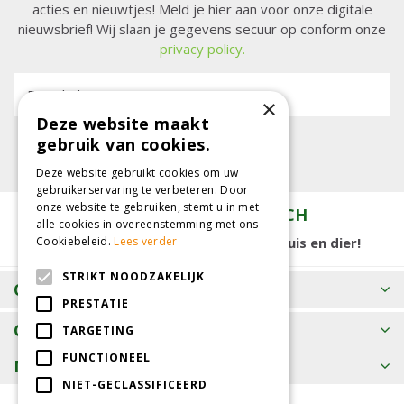
acties en nieuwtjes! Meld je hier aan voor onze digitale
nieuwsbrief! Wij slaan je gegevens secuur op conform onze
privacy policy.
E-mailadres:
×
Deze website maakt
gebruik van cookies.
Deze website gebruikt cookies om uw
gebruikerservaring te verbeteren. Door
onze website te gebruiken, stemt u in met
TUINCENTRUM KOLBACH
alle cookies in overeenstemming met ons
15.000 m2 winkelplezier voor tuin, huis en dier!
Cookiebeleid.
Lees verder
STRIKT NOODZAKELIJK
OPENINGSTIJDEN
PRESTATIE
CONTACT
TARGETING
FUNCTIONEEL
MEER INFORMATIE
NIET-GECLASSIFICEERD