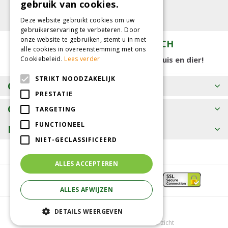
gebruik van cookies.
Deze website gebruikt cookies om uw
gebruikerservaring te verbeteren. Door
onze website te gebruiken, stemt u in met
TUINCENTRUM KOLBACH
alle cookies in overeenstemming met ons
15.000 m2 winkelplezier voor tuin, huis en dier!
Cookiebeleid.
Lees verder
STRIKT NOODZAKELIJK
OPENINGSTIJDEN
PRESTATIE
CONTACT
TARGETING
FUNCTIONEEL
MEER INFORMATIE
NIET-GECLASSIFICEERD
ALLES ACCEPTEREN
ALLES AFWIJZEN
© Tuincentrum Kolbach
DETAILS WEERGEVEN
Green Solutions
Tuincentrum Overzicht