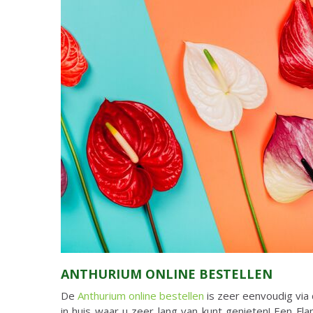
ANTHURIUM ONLINE BESTELLEN
De
Anthurium online bestellen
is zeer eenvoudig via
in huis waar u zeer lang van kunt genieten! Een Fla