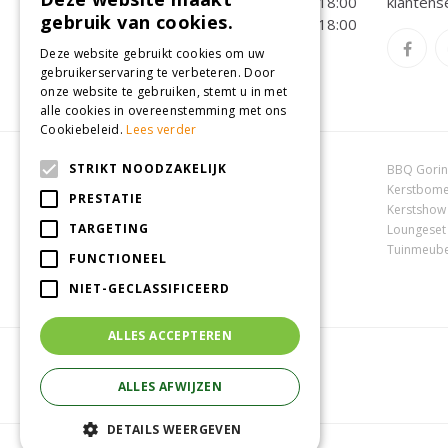
Vrijdag
09:00 - 18:00
klantens
gebruik van cookies.
Zaterdag
09:00 - 18:00
Deze website gebruikt cookies om uw
Toon alle openingstijden
gebruikerservaring te verbeteren. Door
onze website te gebruiken, stemt u in met
alle cookies in overeenstemming met ons
Cookiebeleid.
Lees verder
STRIKT NOODZAKELIJK
Dierenwinkel Oosterhout
BBQ Gori
Online tuincentrum
Kerstbome
PRESTATIE
Tuincentrum Oosterhout
Kerstshow
TARGETING
Tuincentrum Zuid-Holland
Loungeset
Tuincentrum Waalwijk
Tuinmeube
FUNCTIONEEL
NIET-GECLASSIFICEERD
ALLES ACCEPTEREN
ALLES AFWIJZEN
DETAILS WEERGEVEN