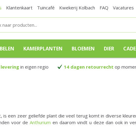
s
Klantenkaart
Tuincafé
Kwekerij Kolbach
FAQ
Vacatures
BELEN
KAMERPLANTEN
BLOEMEN
DIER
CAD
 levering
in eigen regio
14 dagen retourrecht
op moment
 is een zeer geliefde plant die veel terug komt in diverse kleuren
vinden voor de
Anthurium
en daarom vindt u deze dan ook in ver