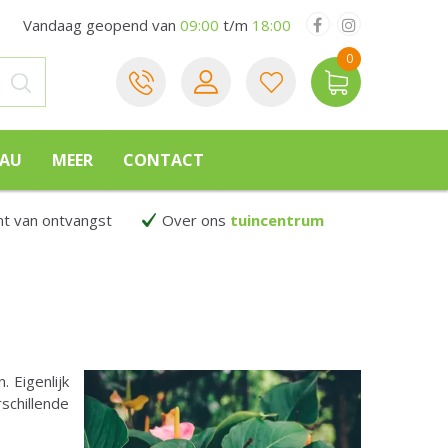
Vandaag geopend van
09:00
t/m
18:00
EAU
MEER
CONTACT
 van ontvangst
Over ons
tuincentrum
. Eigenlijk
schillende