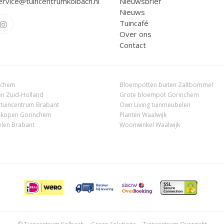
ervice@tuincentrumkolbach.nl
Nieuwsbrief
Nieuws
Tuincafé
Over ons
Contact
nchem
Bloempotten buiten Zaltbommel
n Zuid-Holland
Grote bloempot Gorinchem
 tuincentrum Brabant
Own Living tuinmeubelen
 kopen Gorinchem
Planten Waalwijk
len Brabant
Woonwinkel Waalwijk