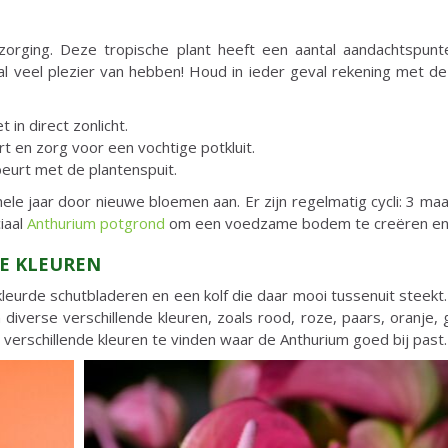
erzorging. Deze tropische plant heeft een aantal aandachtspun
al veel plezier van hebben! Houd in ieder geval rekening met d
 in direct zonlicht.
t en zorg voor een vochtige potkluit.
eurt met de plantenspuit.
ele jaar door nieuwe bloemen aan. Er zijn regelmatig cycli: 3 m
iaal
Anthurium potgrond
om een voedzame bodem te creëren en op
E KLEUREN
eurde schutbladeren en een kolf die daar mooi tussenuit steekt.
 diverse verschillende kleuren, zoals rood, roze, paars, oranje
rs verschillende kleuren te vinden waar de Anthurium goed bij past