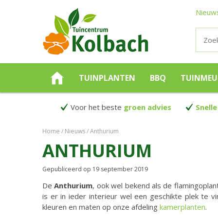
Nieuw
TUINPLANTEN
BBQ
TUINMEU
Voor het beste
groen advies
Snelle
Home
Nieuws
Anthurium
ANTHURIUM
Gepubliceerd op
19 september 2019
De
Anthurium
, ook wel bekend als de flamingoplant,
is er in ieder interieur wel een geschikte plek te 
kleuren en maten op onze afdeling
kamerplanten
.