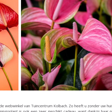
 de webwinkel van Tuincentrum Kolbach. Zo heeft u zonder uw huis
mingoplant is ook een zeer geschikt cadeau, want dankzij haar p