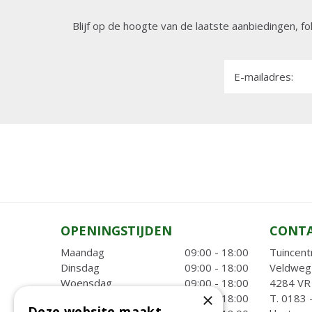
Blijf op de hoogte van de laatste aanbiedingen, fo
E-mailadres:
OPENINGSTIJDEN
CONT
Maandag
09:00 - 18:00
Tuincent
Dinsdag
09:00 - 18:00
Veldweg
Woensdag
09:00 - 18:00
4284 VR 
×
Donderdag
09:00 - 18:00
T.
0183 
Deze website maakt