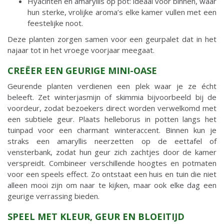
Hyacinten en amaryllis op pot: ideaal voor binnen, waar
hun sterke, vrolijke aroma’s elke kamer vullen met een
feestelijke noot.
Deze planten zorgen samen voor een geurpalet dat in het
najaar tot in het vroege voorjaar meegaat.
CREËER EEN GEURIGE MINI-OASE
Geurende planten verdienen een plek waar je ze écht
beleeft. Zet winterjasmijn of skimmia bijvoorbeeld bij de
voordeur, zodat bezoekers direct worden verwelkomd met
een subtiele geur. Plaats helleborus in potten langs het
tuinpad voor een charmant winteraccent. Binnen kun je
straks een amaryllis neerzetten op de eettafel of
vensterbank, zodat hun geur zich zachtjes door de kamer
verspreidt. Combineer verschillende hoogtes en potmaten
voor een speels effect. Zo ontstaat een huis en tuin die niet
alleen mooi zijn om naar te kijken, maar ook elke dag een
geurige verrassing bieden.
SPEEL MET KLEUR, GEUR EN BLOEITIJD