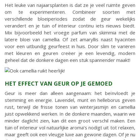
Het leuke van najaarsplanten is dat ze je veel ruimte geven
om te experimenteren. Combineer soorten met
verschillende bloeiperiodes zodat de geur wekelijks
verandert en je tuin of interieur continu iets nieuws biedt.
Mix bijvoorbeeld het vroege parfum van skimmia met de
latere bloei van camellia. Of zet amaryllis naast hyacinten
voor een uitbundig geurfeest in huis. Door slim te variëren
met kleuren en geuren creëer je een levendig, modern
geheel dat de donkere dagen een stuk spannender maakt!
HET EFFECT VAN GEUR OP JE GEMOED
Geur is meer dan alleen aangenaam: het beïnvloedt je
stemming en energie. Lavendel, munt en helleborus geven
rust, terwijl de frisse tonen van winterjasmijn en camellia
juist opwekkend werken. In de donkere maanden, waarin we
minder daglicht zien, kan dit een groot verschil maken. Een
tuin of interieur vol natuurlijke aroma’s nodigt uit tot relaxen,
maar geeft ook een vleugje luxe aan gewone dagen. Of je nu