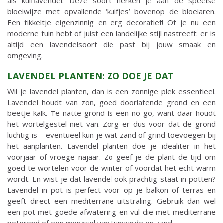
als kuiflavendel. Deze soort herken je aan de speelse
bloeiwijze met opvallende ‘kuifjes’ bovenop de bloeiaren.
Een tikkeltje eigenzinnig en erg decoratief! Of je nu een
moderne tuin hebt of juist een landelijke stijl nastreeft: er is
altijd een lavendelsoort die past bij jouw smaak en
omgeving.
LAVENDEL PLANTEN: ZO DOE JE DAT
Wil je lavendel planten, dan is een zonnige plek essentieel.
Lavendel houdt van zon, goed doorlatende grond en een
beetje kalk. Te natte grond is een no-go, want daar houdt
het wortelgestel niet van. Zorg er dus voor dat de grond
luchtig is – eventueel kun je wat zand of grind toevoegen bij
het aanplanten. Lavendel planten doe je idealiter in het
voorjaar of vroege najaar. Zo geef je de plant de tijd om
goed te wortelen voor de winter of voordat het echt warm
wordt. En wist je dat lavendel ook prachtig staat in potten?
Lavendel in pot is perfect voor op je balkon of terras en
geeft direct een mediterrane uitstraling. Gebruik dan wel
een pot met goede afwatering en vul die met mediterrane
potgrond of een mengsel van tuinaarde en zand.