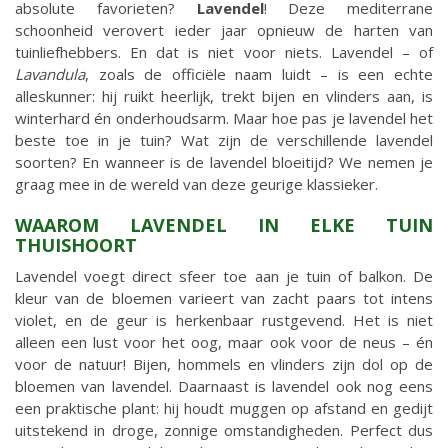
absolute favorieten?
Lavendel
! Deze mediterrane
schoonheid verovert ieder jaar opnieuw de harten van
tuinliefhebbers. En dat is niet voor niets. Lavendel – of
Lavandula
, zoals de officiële naam luidt – is een echte
alleskunner: hij ruikt heerlijk, trekt bijen en vlinders aan, is
winterhard én onderhoudsarm. Maar hoe pas je lavendel het
beste toe in je tuin? Wat zijn de verschillende lavendel
soorten? En wanneer is de lavendel bloeitijd? We nemen je
graag mee in de wereld van deze geurige klassieker.
WAAROM LAVENDEL IN ELKE TUIN
THUISHOORT
Lavendel voegt direct sfeer toe aan je tuin of balkon. De
kleur van de bloemen varieert van zacht paars tot intens
violet, en de geur is herkenbaar rustgevend. Het is niet
alleen een lust voor het oog, maar ook voor de neus – én
voor de natuur! Bijen, hommels en vlinders zijn dol op de
bloemen van lavendel. Daarnaast is lavendel ook nog eens
een praktische plant: hij houdt muggen op afstand en gedijt
uitstekend in droge, zonnige omstandigheden. Perfect dus