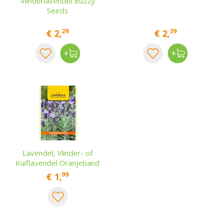
Vlinderlavendel Buzzy
Seeds
29
39
€
2
,
€
2
,
Lavendel, Vlinder- of
Kuiflavendel Oranjeband
99
€
1
,