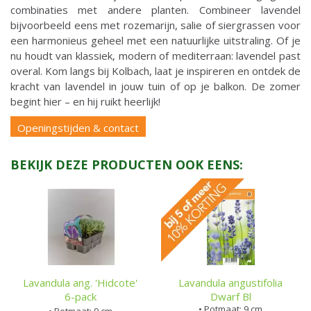
combinaties met andere planten. Combineer lavendel
bijvoorbeeld eens met rozemarijn, salie of siergrassen voor
een harmonieus geheel met een natuurlijke uitstraling. Of je
nu houdt van klassiek, modern of mediterraan: lavendel past
overal. Kom langs bij Kolbach, laat je inspireren en ontdek de
kracht van lavendel in jouw tuin of op je balkon. De zomer
begint hier – en hij ruikt heerlijk!
Openingstijden & contact
BEKIJK DEZE PRODUCTEN OOK EENS:
Lavandula ang. 'Hidcote'
Lavandula angustifolia
6-pack
Dwarf Bl
• Potmaat: 9 cm
• Potmaat: 9 cm