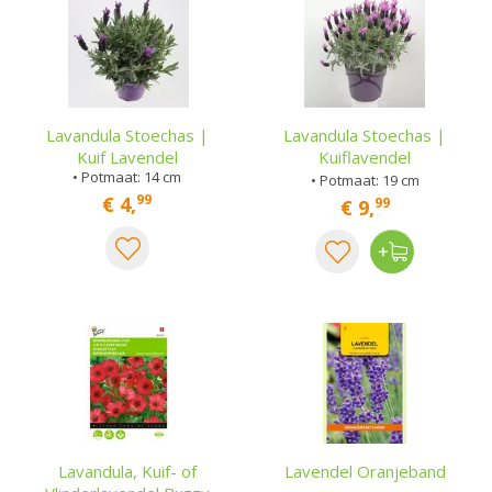
Lavandula Stoechas |
Lavandula Stoechas |
Kuif Lavendel
Kuiflavendel
• Potmaat: 14 cm
• Potmaat: 19 cm
99
€
4
,
99
€
9
,
Lavandula, Kuif- of
Lavendel Oranjeband