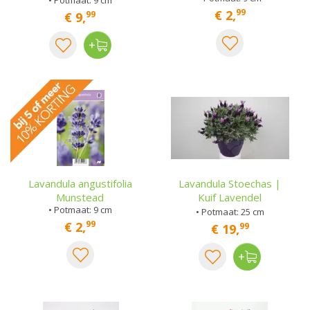
99
€
2
,
99
€
9
,
Lavandula angustifolia
Lavandula Stoechas |
Munstead
Kuif Lavendel
• Potmaat: 9 cm
• Potmaat: 25 cm
99
€
2
,
99
€
19
,