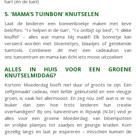
5. ‘MAMA’S TUINBON’ KNUTSELEN
Laat de kinderen een bonnenboekje maken met lieve
beloftes: “1x helpen in de tuin”, “1x ontbijt op bed”, “1 dikke
knuffel” – alles wat mama blij maakt! Elk bonnetje kan
versierd worden met bloemetjes, blaadjes of getekende
tuintools. Combineer dit met een cadeaubon van
ons tuincentrum en mama kan écht iets moois uitzoeken!
ALLES IN HUIS VOOR EEN GROENE
KNUTSELMIDDAG?
Kortom: Moederdag hoeft niet duur of groots te zijn. Een
zelfgemaakt cadeau, met liefde geknutseld en een vleugje
groen, is vaak het allermooist. En zeg nou zelf: wat is er nu
leuker dan zien hoe trots kinderen hun creatie
overhandigen? Bij ons tuincentrum in Rijswijk (N-br) vind je
alles voor een groene Moederdag: van bloempotten
en vrolijke plantjes tot zaadjes en geurige kruiden. Kom
gezellig langs en laat je inspireren – misschien kunnen de