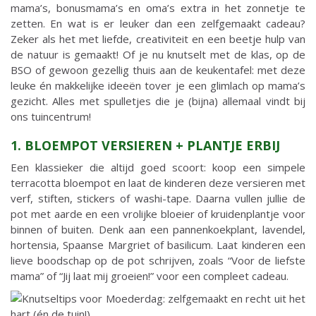
mama’s, bonusmama’s en oma’s extra in het zonnetje te
zetten. En wat is er leuker dan een zelfgemaakt cadeau?
Zeker als het met liefde, creativiteit en een beetje hulp van
de natuur is gemaakt! Of je nu knutselt met de klas, op de
BSO of gewoon gezellig thuis aan de keukentafel: met deze
leuke én makkelijke ideeën tover je een glimlach op mama’s
gezicht. Alles met spulletjes die je (bijna) allemaal vindt bij
ons tuincentrum!
1. BLOEMPOT VERSIEREN + PLANTJE ERBIJ
Een klassieker die altijd goed scoort: koop een simpele
terracotta bloempot en laat de kinderen deze versieren met
verf, stiften, stickers of washi-tape. Daarna vullen jullie de
pot met aarde en een vrolijke bloeier of kruidenplantje voor
binnen of buiten. Denk aan een pannenkoekplant, lavendel,
hortensia, Spaanse Margriet of basilicum. Laat kinderen een
lieve boodschap op de pot schrijven, zoals “Voor de liefste
mama” of “Jij laat mij groeien!” voor een compleet cadeau.