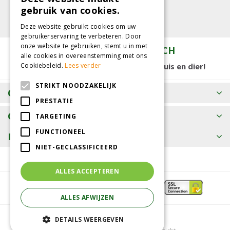
gebruik van cookies.
Deze website gebruikt cookies om uw
gebruikerservaring te verbeteren. Door
onze website te gebruiken, stemt u in met
TUINCENTRUM KOLBACH
alle cookies in overeenstemming met ons
15.000 m2 winkelplezier voor tuin, huis en dier!
Cookiebeleid.
Lees verder
STRIKT NOODZAKELIJK
OPENINGSTIJDEN
PRESTATIE
CONTACT
TARGETING
FUNCTIONEEL
MEER INFORMATIE
NIET-GECLASSIFICEERD
ALLES ACCEPTEREN
ALLES AFWIJZEN
© Tuincentrum Kolbach
DETAILS WEERGEVEN