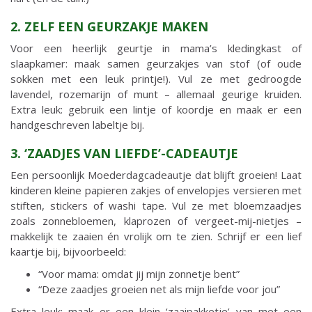
2. ZELF EEN GEURZAKJE MAKEN
Voor een heerlijk geurtje in mama’s kledingkast of
slaapkamer: maak samen geurzakjes van stof (of oude
sokken met een leuk printje!). Vul ze met gedroogde
lavendel, rozemarijn of munt – allemaal geurige kruiden.
Extra leuk: gebruik een lintje of koordje en maak er een
handgeschreven labeltje bij.
3. ‘ZAADJES VAN LIEFDE’-CADEAUTJE
Een persoonlijk Moederdagcadeautje dat blijft groeien! Laat
kinderen kleine papieren zakjes of envelopjes versieren met
stiften, stickers of washi tape. Vul ze met bloemzaadjes
zoals zonnebloemen, klaprozen of vergeet-mij-nietjes –
makkelijk te zaaien én vrolijk om te zien. Schrijf er een lief
kaartje bij, bijvoorbeeld:
“Voor mama: omdat jij mijn zonnetje bent”
“Deze zaadjes groeien net als mijn liefde voor jou”
Extra leuk: maak er een klein ‘zaaipakketje’ van met een