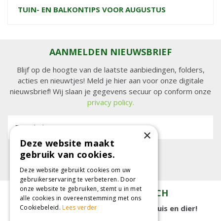
TUIN- EN BALKONTIPS VOOR AUGUSTUS
AANMELDEN NIEUWSBRIEF
Blijf op de hoogte van de laatste aanbiedingen, folders,
acties en nieuwtjes! Meld je hier aan voor onze digitale
nieuwsbrief! Wij slaan je gegevens secuur op conform onze
privacy policy.
E-mailadres:
×
Deze website maakt
gebruik van cookies.
Deze website gebruikt cookies om uw
gebruikerservaring te verbeteren. Door
onze website te gebruiken, stemt u in met
TUINCENTRUM KOLBACH
alle cookies in overeenstemming met ons
15.000 m2 winkelplezier voor tuin, huis en dier!
Cookiebeleid.
Lees verder