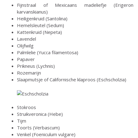
Fijnstraal of Mexicaans madeliefje (Erigeron
karvanskianus)
Heiligenkruid (Santolina)
Hemelsleutel (Sedum)
Kattenkruid (Nepeta)
Lavendel
Olijfwilg
Palmlelie (Yucca filamentosa)
Papaver
Prikneus (Lychnis)
Rozemarijn
Slaapmutsje of Californische klaproos (Eschscholzia)
Stokroos
Struikveronica (Hebe)
Tijm
Toorts (Verbascum)
Venkel (Foeniculum vulgare)