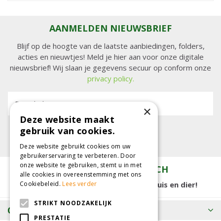
AANMELDEN NIEUWSBRIEF
Blijf op de hoogte van de laatste aanbiedingen, folders,
acties en nieuwtjes! Meld je hier aan voor onze digitale
nieuwsbrief! Wij slaan je gegevens secuur op conform onze
privacy policy.
E-mailadres:
×
Deze website maakt
gebruik van cookies.
Deze website gebruikt cookies om uw
gebruikerservaring te verbeteren. Door
onze website te gebruiken, stemt u in met
TUINCENTRUM KOLBACH
alle cookies in overeenstemming met ons
15.000 m2 winkelplezier voor tuin, huis en dier!
Cookiebeleid.
Lees verder
STRIKT NOODZAKELIJK
OPENINGSTIJDEN
PRESTATIE