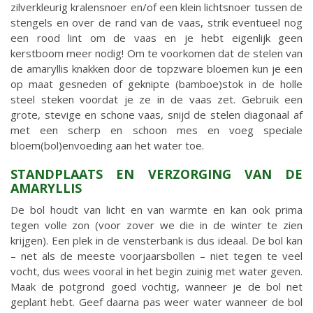
zilverkleurig kralensnoer en/of een klein lichtsnoer tussen de
stengels en over de rand van de vaas, strik eventueel nog
een rood lint om de vaas en je hebt eigenlijk geen
kerstboom meer nodig! Om te voorkomen dat de stelen van
de amaryllis knakken door de topzware bloemen kun je een
op maat gesneden of geknipte (bamboe)stok in de holle
steel steken voordat je ze in de vaas zet. Gebruik een
grote, stevige en schone vaas, snijd de stelen diagonaal af
met een scherp en schoon mes en voeg speciale
bloem(bol)envoeding aan het water toe.
STANDPLAATS EN VERZORGING VAN DE
AMARYLLIS
De bol houdt van licht en van warmte en kan ook prima
tegen volle zon (voor zover we die in de winter te zien
krijgen). Een plek in de vensterbank is dus ideaal. De bol kan
– net als de meeste voorjaarsbollen – niet tegen te veel
vocht, dus wees vooral in het begin zuinig met water geven.
Maak de potgrond goed vochtig, wanneer je de bol net
geplant hebt. Geef daarna pas weer water wanneer de bol