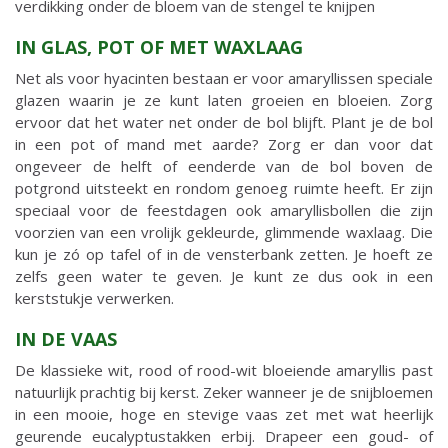
verdikking onder de bloem van de stengel te knijpen
IN GLAS, POT OF MET WAXLAAG
Net als voor hyacinten bestaan er voor amaryllissen speciale
glazen waarin je ze kunt laten groeien en bloeien. Zorg
ervoor dat het water net onder de bol blijft. Plant je de bol
in een pot of mand met aarde? Zorg er dan voor dat
ongeveer de helft of eenderde van de bol boven de
potgrond uitsteekt en rondom genoeg ruimte heeft. Er zijn
speciaal voor de feestdagen ook amaryllisbollen die zijn
voorzien van een vrolijk gekleurde, glimmende waxlaag. Die
kun je zó op tafel of in de vensterbank zetten. Je hoeft ze
zelfs geen water te geven. Je kunt ze dus ook in een
kerststukje verwerken.
IN DE VAAS
De klassieke wit, rood of rood-wit bloeiende amaryllis past
natuurlijk prachtig bij kerst. Zeker wanneer je de snijbloemen
in een mooie, hoge en stevige vaas zet met wat heerlijk
geurende eucalyptustakken erbij. Drapeer een goud- of