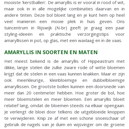
mooiste 'kerstballen'. De amaryllis is er vooral in rood of wit,
maar ook in in alle mogelijke combinaties daarvan en in
andere tinten. Deze bol bloeit lang en je kunt hem op heel
veel manieren een mooie plek in huis geven. Ons
tuincentrum in Rijswijk (N-br) geeft je graag een paar
styling-ideeën en praktische verzorgingstips voor
amaryllissen in pot, op glas, met een waxlaag en in de vaas.
AMARYLLIS IN SOORTEN EN MATEN
Het meest bekend is de amaryllis of Hippeastrum met
dikke, lange stelen die zulke zware rode of witte bloemen
krijgt dat de stelen in een vaas kunnen knakken. Maar er zijn
ook meerkleurige, kleinbloemige en dubbelbloemige
amaryllissen. De grootste bollen kunnen een doorsnede van
meer dan 20 centimeter hebben. Hoe groter de bol, hoe
meer bloemstelen en meer bloemen. Een amaryllis bloeit
relatief lang, omdat de bloemen steeds na elkaar opengaan.
Je verlengt de bloei door telkens de uitgebloeide knoppen
te verwijderen. Knip ze af met een schone snoeischaar of
gebruik de nagels van je duim en wijsvinger om de groene