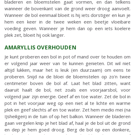
bladeren en bloemstelen gaat vormen, en dan telkens
wanneer de bovenkant van de grond weer droog aanvoelt.
Wanneer de bol eenmaal bloeit is hij iets dorstiger en kun je
hem een keer in de twee weken een beetje vloeibare
voeding geven. Wanneer je hem dan op een iets koelere
plek zet, bloeit hij ook langer.
AMARYLLIS OVERHOUDEN
Je kunt proberen een bol in pot of mand over te houden om
er volgend jaar weer van te kunnen genieten. Dit wil niet
altijd lukken, maar het is leuk (en duurzaam) om eens te
proberen. Snijd na de bloei de bloemstelen op zo'n twee
centimeter boven de bol af. Laat het blad zitten, want
daaruit haalt de bol, net zoals een voorjaarsbol, voor
volgend jaar zijn energie. Geef af en toe water. Zet de bol in
pot in het voorjaar weg op een niet al te lichte en warme
plek en geef slechts af en toe water. Zet hem medio mei (na
IJsheiligen) in de tuin of op het balkon. Wanneer de bladeren
gaan vergelen knip je het blad af, haal je de bol uit de grond
en dep je hem goed droog. Berg de bol op een donkere,