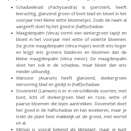
Schaduwkruid (Pachysandra) is ijzersterk, heeft
leerachtig, glanzend groen of bont blad en bloeit in het
voorjaar met kleine witte bloemetjes. Zoals de naam al
aangeeft doet hij het goed in (half)schaduw.
Maagdenpalm (Vinca) vormt een wintergroen tapijt en
bloeit in het voorjaar met witte of violette bloemen.
De grote maagdenpalm (Vinca major) wordt iets hoger
en krijgt iets grotere bladeren en bloemen dan de
kleine maagdenpalm (Vinca minor). De maagdenpalm
doet het ook in de schaduw, maar bloeit dan iets
minder uitbundig.
Mansoor (Asarum) heeft glanzend, donkergroen
niervormig blad en gedijt in (half)schaduw.
Dovenetel (Lamium) is er in verschillende soorten, met
bont, licht of donkergroen blad en roze, witte of
paarse bloemen die bijen aantrekken. Dovenetel doet
het goed in de halfschaduw en kan woekeren, maar je
trekt de plant heel makkelijk uit de grond, met wortel
en al.
Klimop is vooral bekend als klimplant, maar je kunt