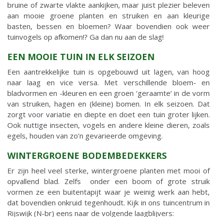
bruine of zwarte vlakte aankijken, maar juist plezier beleven
aan mooie groene planten en struiken en aan kleurige
basten, bessen en bloemen? Waar bovendien ook weer
tuinvogels op afkomen!? Ga dan nu aan de slag!
EEN MOOIE TUIN IN ELK SEIZOEN
Een aantrekkelijke tuin is opgebouwd uit lagen, van hoog
naar laag en vice versa. Met verschillende bloem- en
bladvormen en -kleuren en een groen ‘geraamte’ in de vorm
van struiken, hagen en (kleine) bomen. In elk seizoen. Dat
zorgt voor variatie en diepte en doet een tuin groter lijken.
Ook nuttige insecten, vogels en andere kleine dieren, zoals
egels, houden van zo’n gevarieerde omgeving.
WINTERGROENE BODEMBEDEKKERS
Er zijn heel veel sterke, wintergroene planten met mooi of
opvallend blad. Zelfs onder een boom of grote struik
vormen ze een buitentapijt waar je weinig werk aan hebt,
dat bovendien onkruid tegenhoudt. Kijk in ons tuincentrum in
Rijswijk (N-br) eens naar de volgende laagblijvers: