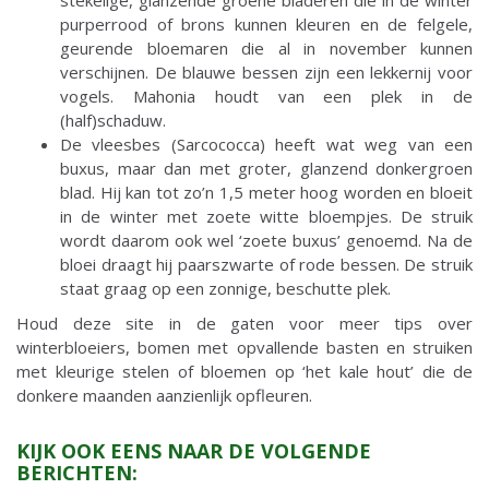
stekelige, glanzende groene bladeren die in de winter
purperrood of brons kunnen kleuren en de felgele,
geurende bloemaren die al in november kunnen
verschijnen. De blauwe bessen zijn een lekkernij voor
vogels. Mahonia houdt van een plek in de
(half)schaduw.
De vleesbes (Sarcococca) heeft wat weg van een
buxus, maar dan met groter, glanzend donkergroen
blad. Hij kan tot zo’n 1,5 meter hoog worden en bloeit
in de winter met zoete witte bloempjes. De struik
wordt daarom ook wel ‘zoete buxus’ genoemd. Na de
bloei draagt hij paarszwarte of rode bessen. De struik
staat graag op een zonnige, beschutte plek.
Houd deze site in de gaten voor meer tips over
winterbloeiers, bomen met opvallende basten en struiken
met kleurige stelen of bloemen op ‘het kale hout’ die de
donkere maanden aanzienlijk opfleuren.
KIJK OOK EENS NAAR DE VOLGENDE
BERICHTEN: