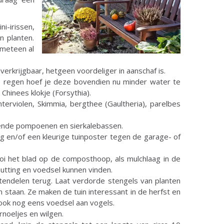
ni-irissen,
n planten.
 meteen al
verkrijgbaar, hetgeen voordeliger in aanschaf is.
e regen hoef je deze bovendien nu minder water te
Chinees klokje (Forsythia).
terviolen, Skimmia, bergthee (Gaultheria), parelbes
llende pompoenen en sierkalebassen.
ng en/of een kleurige tuinposter tegen de garage- of
ooi het blad op de composthoop, als mulchlaag in de
chutting en voedsel kunnen vinden.
ntendelen terug. Laat verdorde stengels van planten
staan. Ze maken de tuin interessant in de herfst en
ook nog eens voedsel aan vogels.
rnoeljes en wilgen.