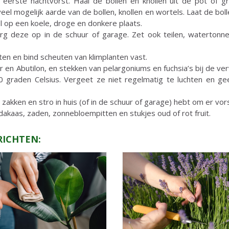
e eerste nachtvorst. Haal de bollen en knollen uit de pot of g
eel mogelijk aarde van de bollen, knollen en wortels. Laat de bo
el op een koele, droge en donkere plaats.
g deze op in de schuur of garage. Zet ook teilen, watertonne
ten en bind scheuten van klimplanten vast.
 en Abutilon, en stekken van pelargoniums en fuchsia’s bij de ve
graden Celsius. Vergeet ze niet regelmatig te luchten en ge
e zakken en stro in huis (of in de schuur of garage) hebt om er v
akaas, zaden, zonnebloempitten en stukjes oud of rot fruit.
RICHTEN: