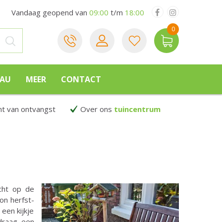
Vandaag geopend van
09:00
t/m
18:00
EAU
MEER
CONTACT
 van ontvangst
Over ons
tuincentrum
icht op de
kon herfst-
een kijkje
draag een