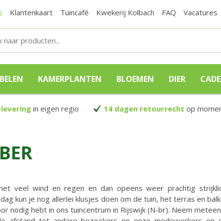
s
Klantenkaart
Tuincafé
Kwekerij Kolbach
FAQ
Vacatures
BELEN
KAMERPLANTEN
BLOEMEN
DIER
CAD
 levering
in eigen regio
14 dagen retourrecht
op moment
MBER
, met veel wind en regen en dan opeens weer prachtig strijkl
ag kun je nog allerlei klusjes doen om de tuin, het terras en bal
oor nodig hebt in ons tuincentrum in Rijswijk (N-br). Neem meteen 
nde afstand tot andere bezoekers en onze medewerkers en 