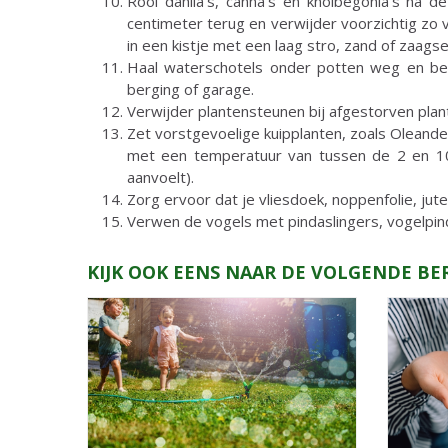
Rooi dahlia’s, canna’s en knolbegonia’s na d
centimeter terug en verwijder voorzichtig zo v
in een kistje met een laag stro, zand of zaags
Haal waterschotels onder potten weg en ber
berging of garage.
Verwijder plantensteunen bij afgestorven plan
Zet vorstgevoelige kuipplanten, zoals Oleander
met een temperatuur van tussen de 2 en 10 
aanvoelt).
Zorg ervoor dat je vliesdoek, noppenfolie, jut
Verwen de vogels met pindaslingers, vogelpind
KIJK OOK EENS NAAR DE VOLGENDE BE