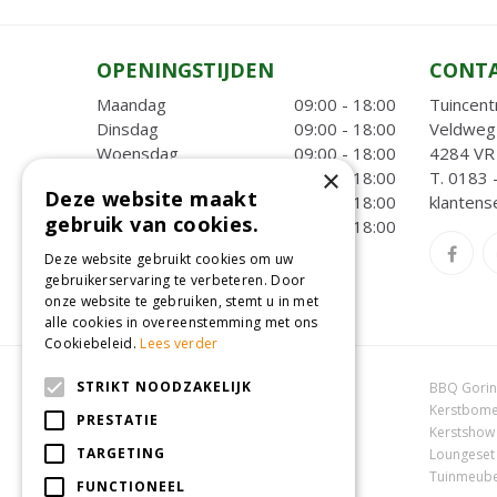
OPENINGSTIJDEN
CONT
Maandag
09:00 - 18:00
Tuincent
Dinsdag
09:00 - 18:00
Veldweg
Woensdag
09:00 - 18:00
4284 VR 
×
Donderdag
09:00 - 18:00
T.
0183 
Deze website maakt
Vrijdag
09:00 - 18:00
klantens
gebruik van cookies.
Zaterdag
09:00 - 18:00
Deze website gebruikt cookies om uw
Toon alle openingstijden
gebruikerservaring te verbeteren. Door
onze website te gebruiken, stemt u in met
alle cookies in overeenstemming met ons
Cookiebeleid.
Lees verder
STRIKT NOODZAKELIJK
Dierenwinkel Oosterhout
BBQ Gori
Online tuincentrum
Kerstbome
PRESTATIE
Tuincentrum Oosterhout
Kerstshow
TARGETING
Tuincentrum Zuid-Holland
Loungeset
Tuincentrum Waalwijk
Tuinmeube
FUNCTIONEEL