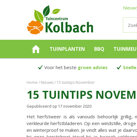
Nieuw
TUINPLANTEN
BBQ
TUINMEU
Voor het beste
groen advies
Snelle
Home
Nieuws
15 tuintips November
15 TUINTIPS NOVE
Gepubliceerd op
17 november 2020
Het herfstweer is als vanouds behoorlijk grillig
verkleurde herfstbladeren. Op een windstille, droge d
en winterproof te maken. Je vindt alles wat je daarv
bij onze kerstshow! Houd bij je bezoek voldoe