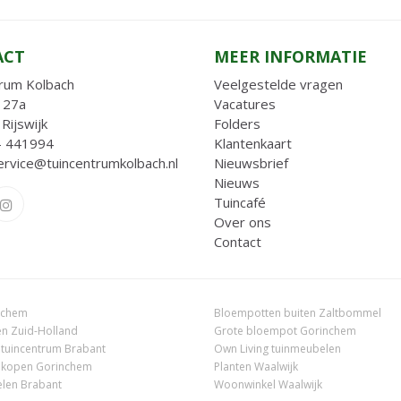
ACT
MEER INFORMATIE
rum Kolbach
Veelgestelde vragen
 27a
Vacatures
Rijswijk
Folders
- 441994
Klantenkaart
ervice@tuincentrumkolbach.nl
Nieuwsbrief
Nieuws
Tuincafé
Over ons
Contact
nchem
Bloempotten buiten Zaltbommel
n Zuid-Holland
Grote bloempot Gorinchem
 tuincentrum Brabant
Own Living tuinmeubelen
 kopen Gorinchem
Planten Waalwijk
len Brabant
Woonwinkel Waalwijk