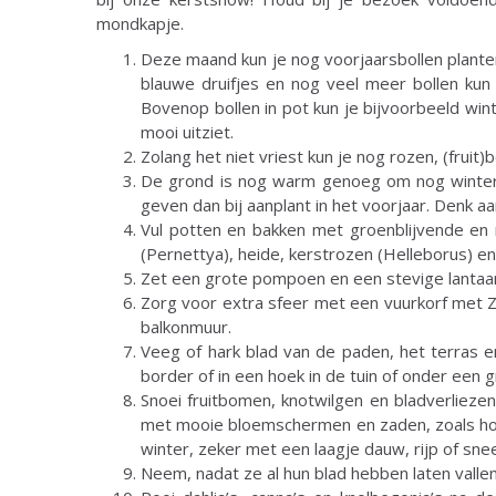
mondkapje.
Deze maand kun je nog voorjaarsbollen planten, 
blauwe druifjes en nog veel meer bollen kun 
Bovenop bollen in pot kun je bijvoorbeeld win
mooi uitziet.
Zolang het niet vriest kun je nog rozen, (fruit
De grond is nog warm genoeg om nog winterg
geven dan bij aanplant in het voorjaar. Denk aa
Vul potten en bakken met groenblijvende en nu
(Pernettya), heide, kerstrozen (Helleborus) en 
Zet een grote pompoen en een stevige lantaarn
Zorg voor extra sfeer met een vuurkorf met Zw
balkonmuur.
Veeg of hark blad van de paden, het terras en
border of in een hoek in de tuin of onder een g
Snoei fruitbomen, knotwilgen en bladverlieze
met mooie bloemschermen en zaden, zoals hort
winter, zeker met een laagje dauw, rijp of s
Neem, nadat ze al hun blad hebben laten vallen