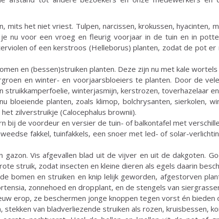
mits het niet vriest. Tulpen, narcissen, krokussen, hyacinten, mi
je nu voor een vroeg en fleurig voorjaar in de tuin en in potte
terviolen of een kerstroos (Helleborus) planten, zodat de pot er
)bomen en (bessen)struiken planten. Deze zijn nu met kale wortels 
roen en winter- en voorjaarsbloeiers te planten. Door de vel
n struikkamperfoelie, winterjasmijn, kerstrozen, toverhazelaar en 
 bloeiende planten, zoals klimop, bolchrysanten, sierkolen, win
het zilverstruikje (Calocephalus brownii).
 bij de voordeur en versier de tuin- of balkontafel met verschi
eedse fakkel, tuinfakkels, een snoer met led- of solar-verlichti
 gazon. Vis afgevallen blad uit de vijver en uit de dakgoten. G
rote struik, zodat insecten en kleine dieren als egels daarin bes
nde bomen en struiken en knip lelijk geworden, afgestorven pla
ensia, zonnehoed en dropplant, en de stengels van siergrassen 
neeuw erop, ze beschermen jonge knoppen tegen vorst én bieden 
, stekken van bladverliezende struiken als rozen, kruisbessen, ko