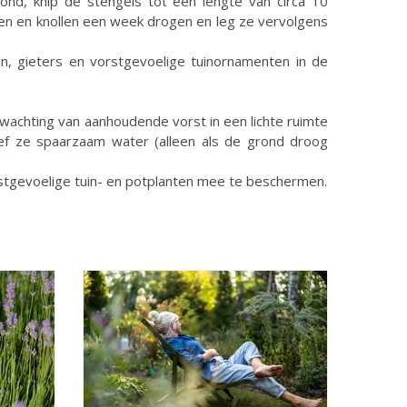
rond, knip de stengels tot een lengte van circa 10
llen en knollen een week drogen en leg ze vervolgens
n, gieters en vorstgevoelige tuinornamenten in de
rwachting van aanhoudende vorst in een lichte ruimte
ef ze spaarzaam water (alleen als de grond droog
orstgevoelige tuin- en potplanten mee te beschermen.